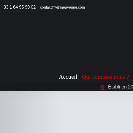
Passer
+33 1 64 95 99 02
|
contact@vitrineavenue.com
au
contenu
Accueil
Qui sommes nous ?
Établi en 