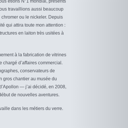
nous étions N°1 mondial, présents
nous travaillions aussi beaucoup
le chromer ou le nickeler. Depuis
ité qui attira toute mon attention :
 structures en laiton très usitées à
ment à la fabrication de vitrines
ue chargé d’affaires commercial.
séographes, conservateurs de
 un gros chantier au musée du
 d’Apollon — j’ai décidé, en 2008,
début de nouvelles aventures.
vaille dans les métiers du verre.