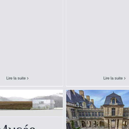
Musée Carnavalet –
Musée
rchéologique – Lac de
Paladru
Lire la suite
Lire la suite
Musée