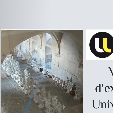
Vitrine 
d′e
Uni