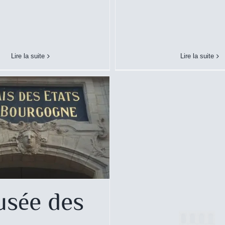
Besançon
Musée
es Beaux Arts – Dijon
Musée
Lire la suite
Lire la suite
sée des