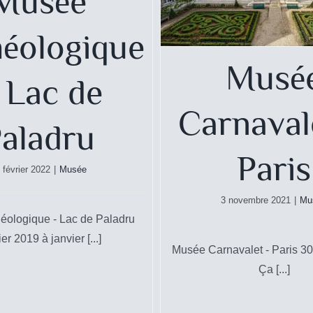
Musée
éologique
Musé
 Lac de
Carnaval
aladru
Paris
 février 2022
|
Musée
3 novembre 2021
|
Mu
éologique - Lac de Paladru
er 2019 à janvier [...]
Musée Carnavalet - Paris 30 
Ça [...]
Musée des Beaux A