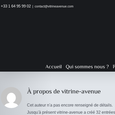
Passer
+33 1 64 95 99 02
|
contact@vitrineavenue.com
au
contenu
Accueil
Qui sommes nous ?
Nouveau musée : Travaux en
cours
À propos de
vitrine-avenue
Musée
Cet auteur n'a pas encore renseigné de détails.
Jusqu'à présent vitrine-avenue a créé 32 entrées