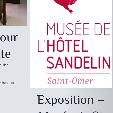
pour
te
culier
e bateau.
Exposition –