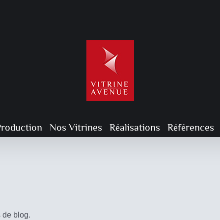
Production
Nos Vitrines
Réalisations
Références
Vitrine pour maq
Particulier
 de blog.