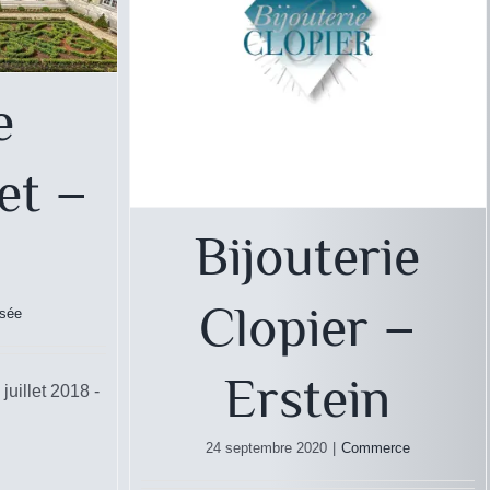
e
et –
Bijouterie
Clopier –
sée
Erstein
juillet 2018 -
24 septembre 2020
|
Commerce
rts –