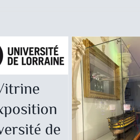
d′exposition Université
de Lorraine
Particulier
Vitrine
xposition
versité de