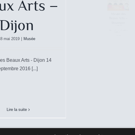
ux Arts –
Musée 
Dijon
Beaux Ar
18 mai 2019
|
Musée
Besanç
s Beaux Arts - Dijon 14
23 avril 2018
|
Musé
Musée National – Ch
ptembre 2016 [...]
Malmaison
Musée
Château
erre & Paix – Ardennes
Musée des Beaux Arts - B
Musée
novembre 2017 [..
Lire la suite
Lire la suite