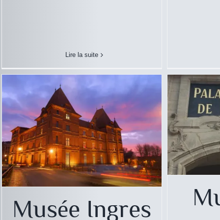
Musée Ingres – Montauban
Musée d
Musée
Lire la suite
Mu
Musée Ingres