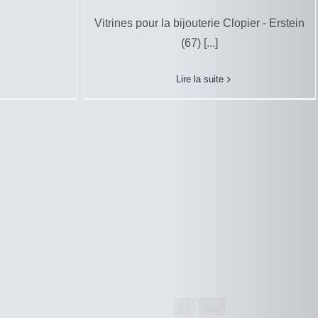
Vitrines pour la bijouterie Clopier - Erstein
(67) [...]
Le Louvre – Rotonde Jean
Boulogne
Lire la suite
Musée
Louvre
Le Louvre –
Rotonde Jean
Boulogne