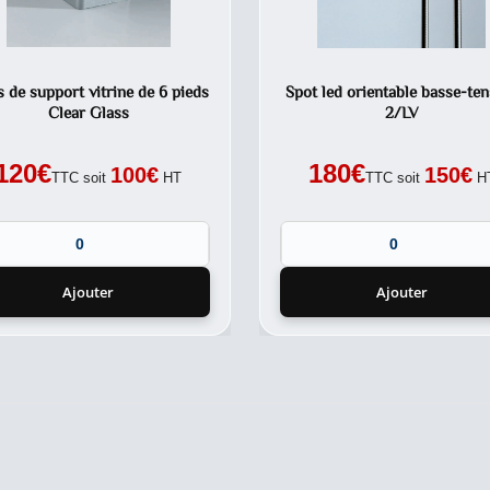
s de support vitrine de 6 pieds
Spot led orientable basse-ten
Clear Glass
2/LV
120
€
180
€
100
€
150
€
TTC soit
HT
TTC soit
H
Ajouter
Ajouter