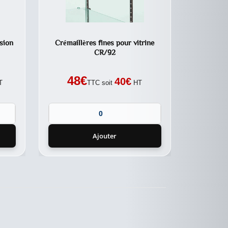
sion
Crémaillères fines pour vitrine
CR/92
48
€
40
€
T
TTC soit
HT
Ajouter