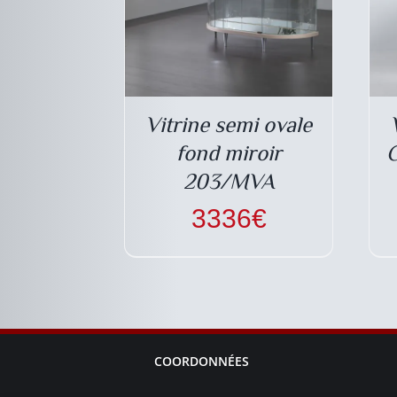
Vitrine semi ovale
fond miroir
C
203/MVA
3336
€
COORDONNÉES