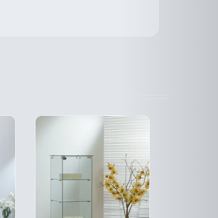
CE
DESCRIPTIF
DUIT
PRODUIT
DU PRODUIT
A
SIEURS
PLUSIEURS
ATIONS.
VARIATIONS.
LES
IONS
OPTIONS
VENT
PEUVENT
E
ÊTRE
SIES
CHOISIES
SUR
LA
E
PAGE
DU
DUIT
PRODUIT