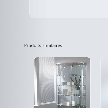
CE
DESCRIPTIF
PRODUIT
DU PRODUIT
A
PLUSIEURS
VARIATIONS.
LES
OPTIONS
Produits similaires
PEUVENT
ÊTRE
CHOISIES
SUR
LA
PAGE
DU
PRODUIT