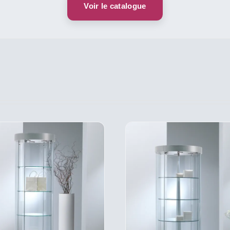
Voir le catalogue
CE
CE
DESCRIPTIF
DESCRIPTIF
PRODUIT
PRO
DU PRODUIT
DU PRODUIT
A
A
PLUSIEURS
PLU
VARIATIONS.
VARI
LES
LES
OPTIONS
OPT
PEUVENT
PEU
ÊTRE
ÊTR
CHOISIES
CHOI
SUR
SUR
LA
LA
PAGE
PAG
DU
DU
PRODUIT
PRO