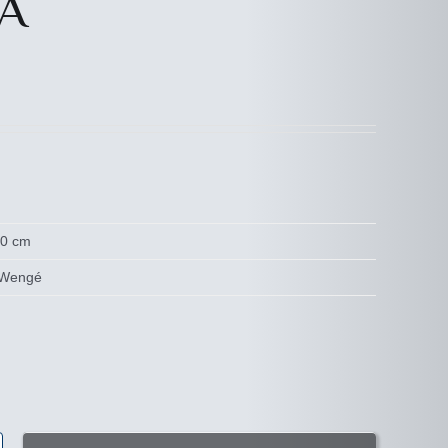
VA
90 cm
, Wengé