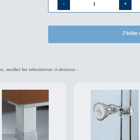
quantité
de
Vitrine
J'édite
hexagonale
basse
en
verre
8/90TVA
, veuillez les sélectionner ci-dessous :