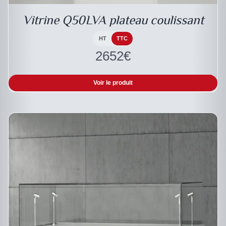
Vitrine Q50LVA plateau coulissant
HT
TTC
2652
€
Voir le produit