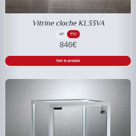
A
PLUSIEURS
VARIATIONS.
LES
Vitrine cloche KL33VA
OPTIONS
PEUVENT
HT
TTC
ÊTRE
846
€
CHOISIES
SUR
LA
PAGE
Voir le produit
DU
PRODUIT