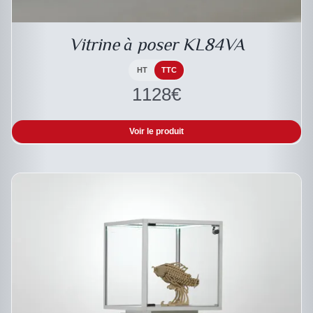
A
PLUSIEURS
VARIATIONS.
LES
Vitrine à poser KL84VA
OPTIONS
PEUVENT
HT
TTC
ÊTRE
1128
€
CHOISIES
SUR
LA
PAGE
Voir le produit
DU
PRODUIT