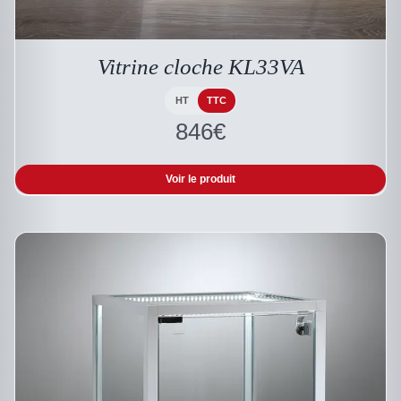
A
PLUSIEURS
VARIATIONS.
LES
Vitrine cloche KL33VA
OPTIONS
PEUVENT
HT
TTC
ÊTRE
846
€
CHOISIES
SUR
LA
PAGE
Voir le produit
DU
PRODUIT