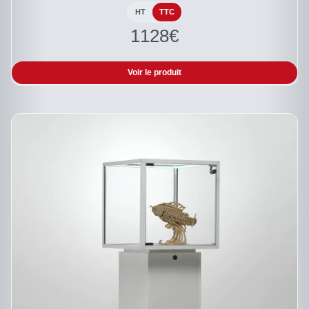
PEUVENT
HT
TTC
ÊTRE
1128
€
CHOISIES
SUR
LA
PAGE
Voir le produit
DU
PRODUIT