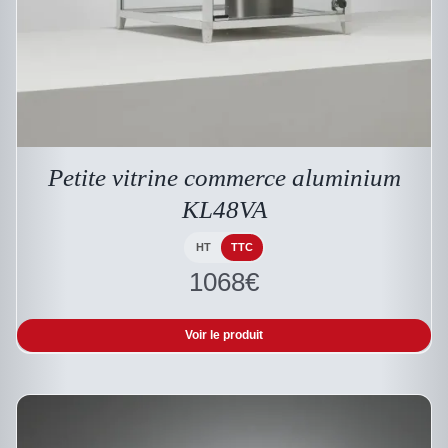
CE
DESCRIPTIF DU PRODUIT
PRODUIT
A
PLUSIEURS
Petite vitrine commerce aluminium
VARIATIONS.
LES
KL48VA
OPTIONS
PEUVENT
HT
TTC
ÊTRE
1068
€
CHOISIES
SUR
LA
PAGE
Voir le produit
DU
PRODUIT