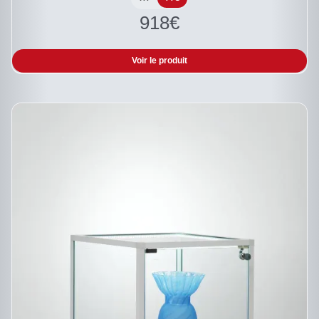
ÊTRE
918
€
CHOISIES
SUR
LA
PAGE
Voir le produit
DU
PRODUIT