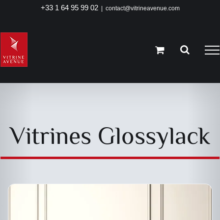
Passer
+33 1 64 95 99 02
|
contact@vitrineavenue.com
au
contenu
DESCRIPTIF DU PRODUIT
Vitrines Glossylack