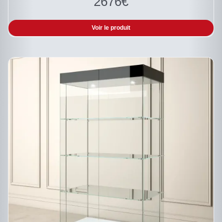
2676
€
Voir le produit