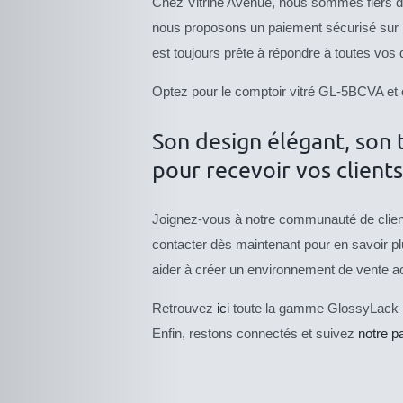
Chez Vitrine Avenue, nous sommes fiers de v
nous proposons un paiement sécurisé sur not
est toujours prête à répondre à toutes vo
Optez pour le comptoir vitré GL-5BCVA et c
Son design élégant, son t
pour recevoir vos clients
Joignez-vous à notre communauté de clients
contacter dès maintenant pour en savoir p
aider à créer un environnement de vente accu
Retrouvez
ici
toute la gamme GlossyLack 
Enfin, restons connectés et suivez
notre p
CE
DESCRIPTIF
PRODUIT
DU PRODUIT