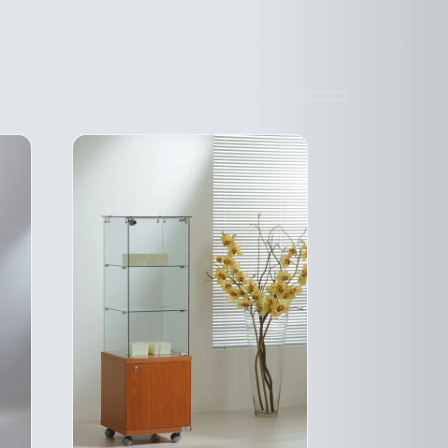
A
SIEURS
PLUSIEURS
ATIONS.
VARIATIONS.
LES
IONS
OPTIONS
VENT
PEUVENT
E
ÊTRE
SIES
CHOISIES
SUR
LA
E
PAGE
DU
DUIT
PRODUIT