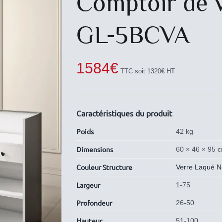
Comptoir de v
GL-5BCVA
1584
€
TTC soit 1320€ HT
Caractéristiques du produit
Poids
42 kg
Dimensions
60 × 46 × 95 
Couleur Structure
Verre Laqué N
Largeur
1-75
Profondeur
26-50
Hauteur
51-100