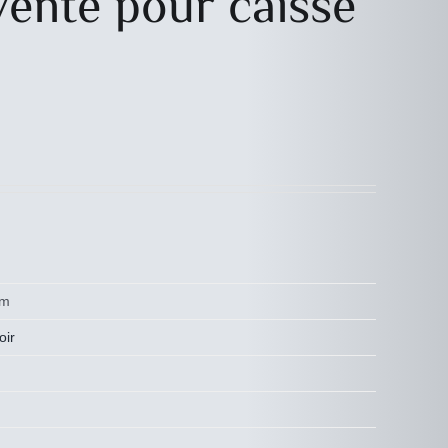
ente pour caisse
cm
oir