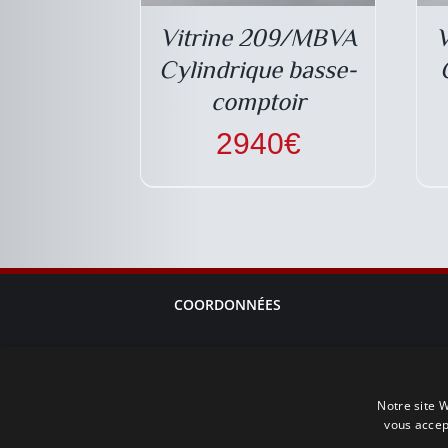
Vitrine 209/MBVA
Cylindrique basse-
comptoir
2940
€
COORDONNÉES
Téléphone : +33 1 64 95 99 02
contact@vitrineavenue.com
Notre site W
Siège social : 31, rue Saunier 91520 EGLY, FRANCE
vous accep