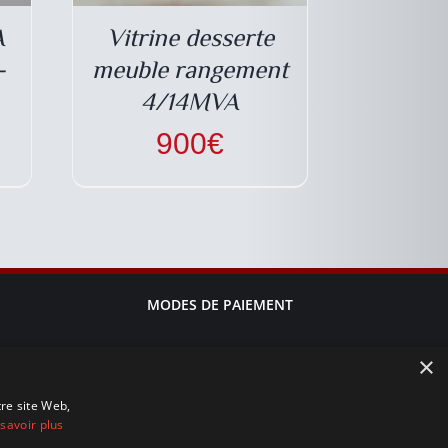
A
Vitrine desserte
-
meuble rangement
4/14MVA
900
€
MODES DE PAIEMENT
×
tre site Web,
savoir plus