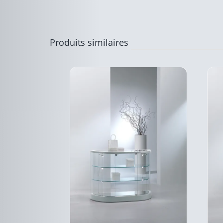
A
PLUSIEURS
VARIATIONS.
LES
OPTIONS
Produits similaires
PEUVENT
ÊTRE
CHOISIES
SUR
LA
PAGE
DU
PRODUIT