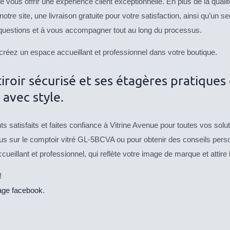
ous offrir une expérience client exceptionnelle. En plus de la qualité 
re site, une livraison gratuite pour votre satisfaction, ainsi qu’un s
s questions et à vous accompagner tout au long du processus.
réez un espace accueillant et professionnel dans votre boutique.
iroir sécurisé et ses étagères pratiques 
 avec style.
 satisfaits et faites confiance à Vitrine Avenue pour toutes vos solut
lus sur le comptoir vitré GL-5BCVA ou pour obtenir des conseils pe
eillant et professionnel, qui reflète votre image de marque et attire l
!
age facebook
.
CE
CE
DESCRIPTIF
DESCRIPTIF
PRODUIT
PRO
DU PRODUIT
DU PRODUIT