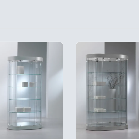
A
A
PLUSIEURS
PLU
VARIATIONS.
VARI
LES
LES
OPTIONS
OPT
PEUVENT
PEU
ÊTRE
ÊTR
CHOISIES
CHOI
SUR
SUR
LA
LA
PAGE
PAG
DU
DU
PRODUIT
PRO