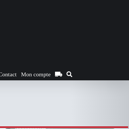
CE
DESCRIPTIF DU
PRODUIT
PRODUIT
A
PLUSIEURS
VARIATIONS.
Contact
Mon compte
LES
OPTIONS
PEUVENT
ÊTRE
CHOISIES
SUR
LA
PAGE
DU
PRODUIT