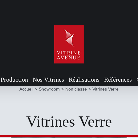
CE
DESCRIPTIF DU
PRODUIT
PRODUIT
A
PLUSIEURS
VARIATIONS.
Production
Nos Vitrines
Réalisations
Références
LES
OPTIONS
Accueil
Showroom
Non classé
Vitrines Verre
PEUVENT
ÊTRE
CHOISIES
SUR
LA
Vitrines Verre
PAGE
DU
PRODUIT