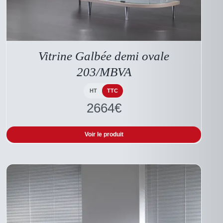
CE
DESCRIPTIF DU
PRODUIT
PRODUIT
A
Vitrine Galbée demi ovale
PLUSIEURS
VARIATIONS.
203/MBVA
LES
OPTIONS
PEUVENT
HT
TTC
ÊTRE
2664
€
CHOISIES
SUR
LA
Voir le produit
PAGE
DU
PRODUIT