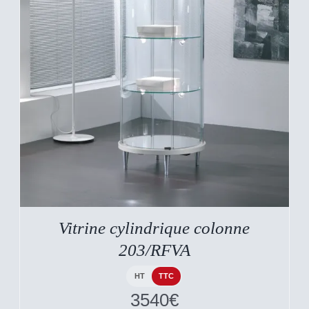
DESCRIPTIF DU
PRODUIT
Vitrine cylindrique colonne
203/RFVA
HT
TTC
3540
€