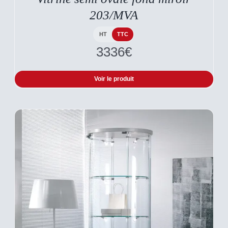
203/MVA
HT
TTC
3336
€
Voir le produit