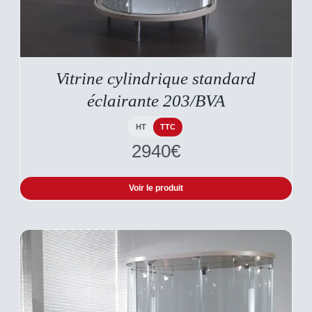
CE
DESCRIPTIF DU
PRODUIT
PRODUIT
A
Vitrine cylindrique standard
PLUSIEURS
VARIATIONS.
éclairante 203/BVA
LES
OPTIONS
PEUVENT
HT
TTC
ÊTRE
2940
€
CHOISIES
SUR
LA
Voir le produit
PAGE
DU
PRODUIT