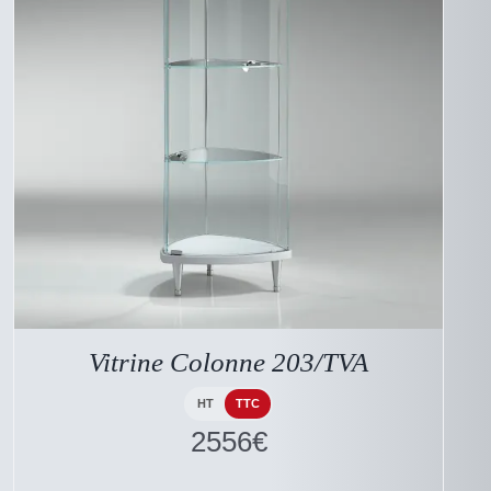
CE
DESCRIPTIF DU
PRODUIT
PRODUIT
A
Vitrine Colonne 203/TVA
PLUSIEURS
VARIATIONS.
LES
HT
TTC
OPTIONS
2556
€
PEUVENT
ÊTRE
CHOISIES