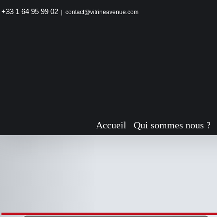
Passer
+33 1 64 95 99 02
|
contact@vitrineavenue.com
au
contenu
CE
DESCRIPTIF DU
PRODUIT
PRODUIT
A
PLUSIEURS
VARIATIONS.
Accueil
Qui sommes nous ?
LES
OPTIONS
PEUVENT
ÊTRE
CHOISIES
SUR
LA
PAGE
DU
PRODUIT