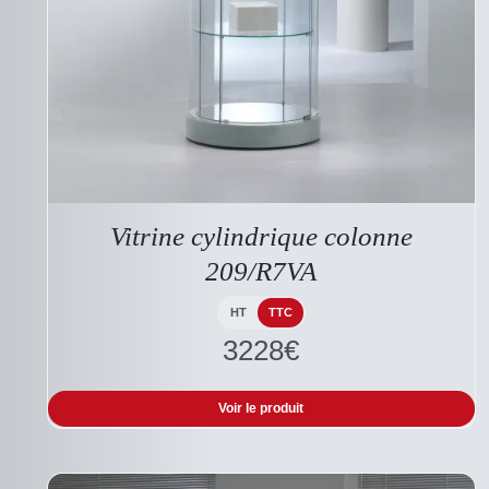
CE
DESCRIPTIF DU
PRODUIT
PRODUIT
A
Vitrine cylindrique colonne
PLUSIEURS
VARIATIONS.
209/R7VA
LES
OPTIONS
PEUVENT
HT
TTC
ÊTRE
3228
€
CHOISIES
SUR
LA
Voir le produit
PAGE
DU
PRODUIT