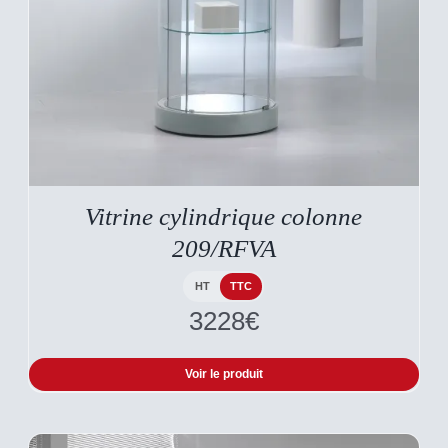
CE
DESCRIPTIF DU
PRODUIT
PRODUIT
A
Vitrine cylindrique colonne
PLUSIEURS
VARIATIONS.
209/RFVA
LES
OPTIONS
PEUVENT
HT
TTC
ÊTRE
3228
€
CHOISIES
SUR
LA
Voir le produit
PAGE
DU
PRODUIT