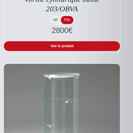
203/OBVA
HT
TTC
2800
€
Voir le produit