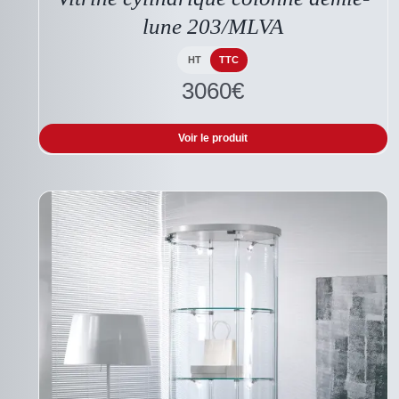
lune 203/MLVA
HT
TTC
3060
€
Voir le produit