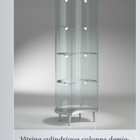
DESCRIPTIF DU
PRODUIT
Vitrine cylindrique colonne demie-