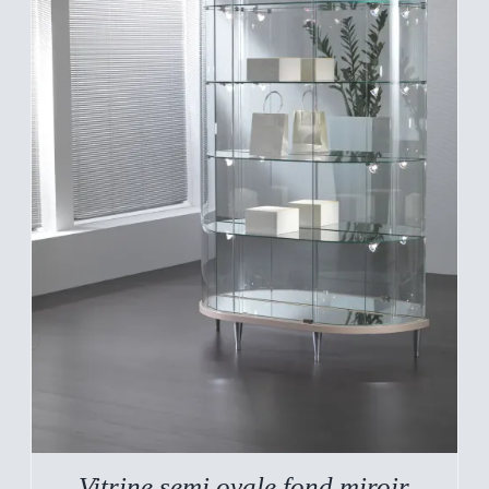
DESCRIPTIF DU
PRODUIT
Vitrine semi ovale fond miroir