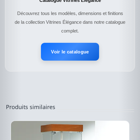
Catalogue Vitrines Élégance
Découvrez tous les modèles, dimensions et finitions
de la collection Vitrines Élégance dans notre catalogue
complet.
CE
DESCRIPTIF DU
PRODUIT
PRODUIT
A
Voir le catalogue
PLUSIEURS
VARIATIONS.
LES
OPTIONS
PEUVENT
ÊTRE
CHOISIES
SUR
LA
PAGE
Produits similaires
DU
PRODUIT