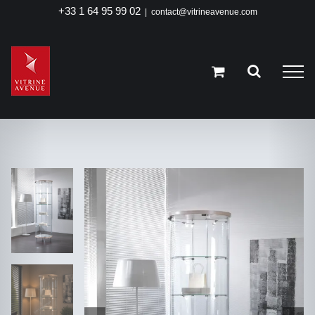
Passer
+33 1 64 95 99 02
|
contact@vitrineavenue.com
au
contenu