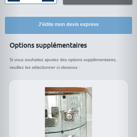
de
Vitrine
J'édite mon devis express
cylindrique
diametre
56cm
Options supplémentaires
203/RFVA
Si vous souhaitez ajoutez des options supplémentaires,
veuillez les sélectionner ci-dessous :