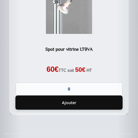
Spot pour vitrine LT9VA
60
€
50
€
TTC soit
HT
Ajouter