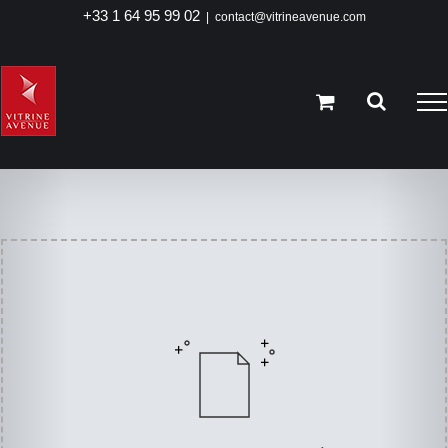
Passer
+33 1 64 95 99 02
|
contact@vitrineavenue.com
au
contenu