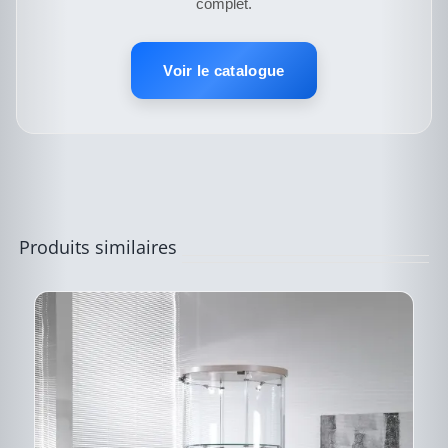
complet.
CE
DESCRIPTIF DU
PRODUIT
PRODUIT
A
Voir le catalogue
PLUSIEURS
VARIATIONS.
LES
OPTIONS
PEUVENT
ÊTRE
CHOISIES
SUR
LA
PAGE
Produits similaires
DU
PRODUIT