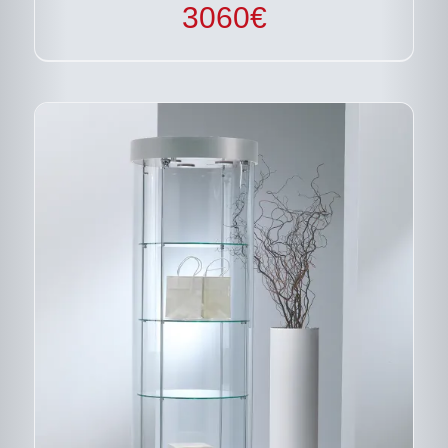
3060
€
SUR
LA
PAGE
DU
PRODUIT