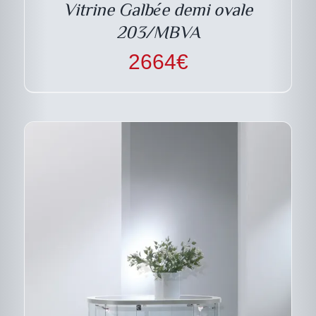
Vitrine Galbée demi ovale
OPTIONS
PEUVENT
203/MBVA
ÊTRE
CHOISIES
2664
€
SUR
LA
PAGE
DU
PRODUIT