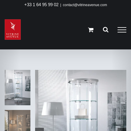
Passer
+33 1 64 95 99 02
|
contact@vitrineavenue.com
au
contenu