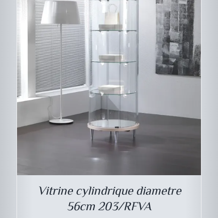
CE
DESCRIPTIF DU
PRODUIT
PRODUIT
A
PLUSIEURS
VARIATIONS.
LES
Vitrine cylindrique diametre
OPTIONS
PEUVENT
56cm 203/RFVA
ÊTRE
CHOISIES