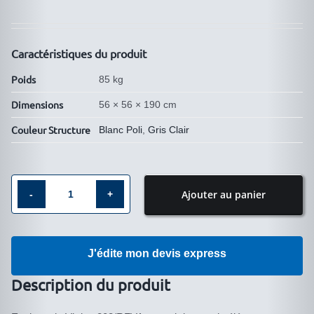
Caractéristiques du produit
Poids
85 kg
Dimensions
56 × 56 × 190 cm
Couleur Structure
Blanc Poli
,
Gris Clair
Ajouter au panier
quantité
de
Vitrine
J'édite mon devis express
cylindrique
colonne
Description du produit
203/RFVA