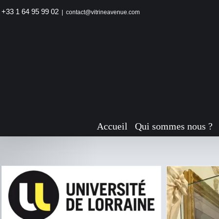
Passer
+33 1 64 95 99 02
|
contact@vitrineavenue.com
au
contenu
Vit
Accueil
Qui sommes nous ?
Vitrine d′exposition Université de
Lorraine
Particulier