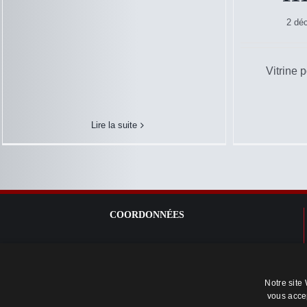
2 dé
Vitrine 
Lire la suite
COORDONNÉES
Téléphone : +33 1 64 95 99 02
contact@vitrineavenue.com
Notre site 
Siège social : 31, rue Saunier 91520 EGLY, FRANCE
vous acce