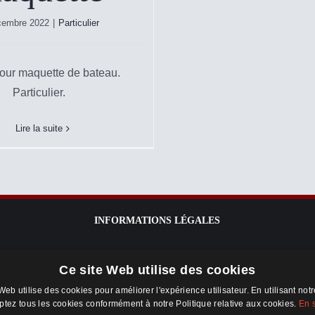
cembre 2022
|
Particulier
pour maquette de bateau.
Particulier.
Lire la suite
INFORMATIONS LÉGALES
Mentions légales
Ce site Web utilise des cookies
Conditions Générales d’Utilisation du site
Web utilise des cookies pour améliorer l'expérience utilisateur. En utilisant not
vitrineavenue.com
ptez tous les cookies conformément à notre Politique relative aux cookies.
En 