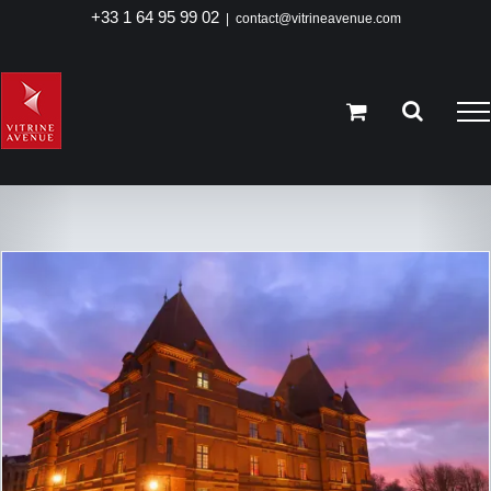
Passer
+33 1 64 95 99 02
|
contact@vitrineavenue.com
au
Musée Ingres – Montauban
contenu
Musée