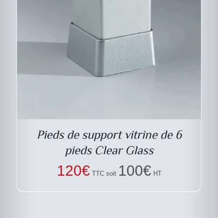
Pieds de support vitrine de 6
pieds Clear Glass
120
€
100
€
TTC soit
HT