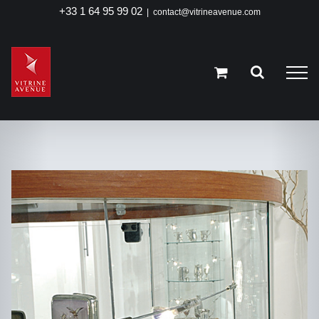
Passer
+33 1 64 95 99 02
|
contact@vitrineavenue.com
au
contenu