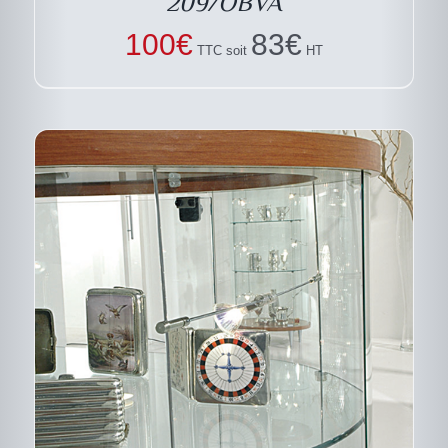
209/OBVA
100
€
83
€
TTC soit
HT