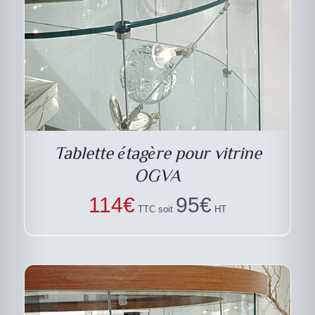
DESCRIPTIF DU
PRODUIT
Tablette étagère pour vitrine
OGVA
114
€
95
€
TTC soit
HT