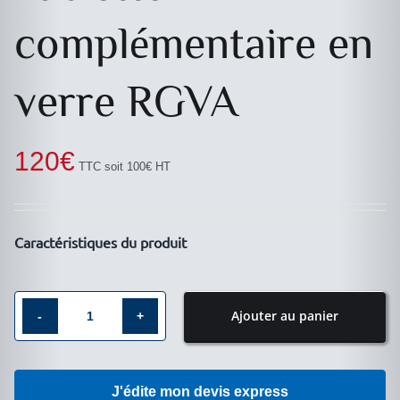
complémentaire en
verre RGVA
120
€
TTC soit 100€ HT
Caractéristiques du produit
Ajouter au panier
quantité
de
Tablette
J'édite mon devis express