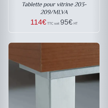
Tablette pour vitrine 203-
209/MLVA
114
€
95
€
TTC soit
HT