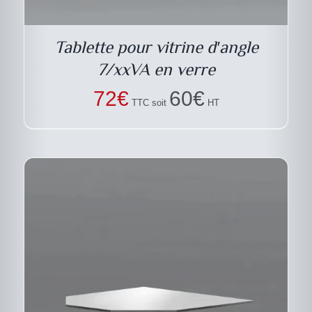
Tablette pour vitrine d′angle
7/xxVA en verre
72
€
60
€
TTC soit
HT