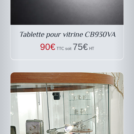
PRODUIT
Tablette pour vitrine CB930VA
90
€
75
€
TTC soit
HT