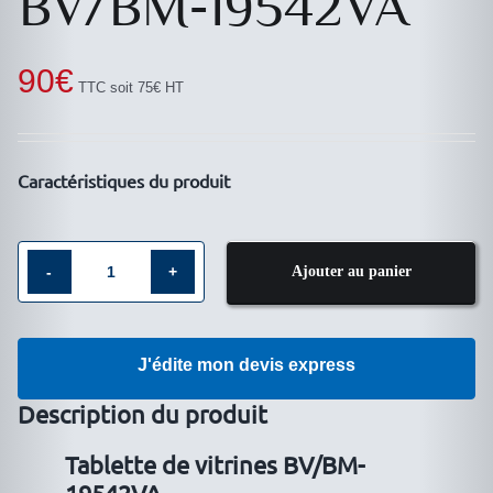
BV/BM-19542VA
90
€
TTC soit 75€ HT
Caractéristiques du produit
Ajouter au panier
quantité
de
Tablette
J'édite mon devis express
de
vitrines
Description du produit
BV/BM-
Tablette de vitrines BV/BM-
19542VA
19542VA