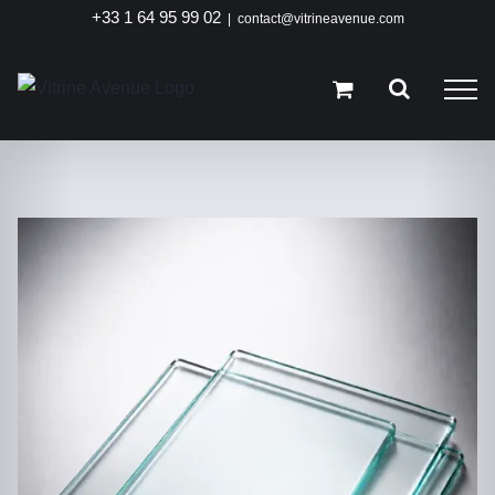
Passer
+33 1 64 95 99 02
|
contact@vitrineavenue.com
au
contenu