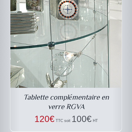
Tablette complémentaire en
verre RGVA
120
€
100
€
TTC soit
HT