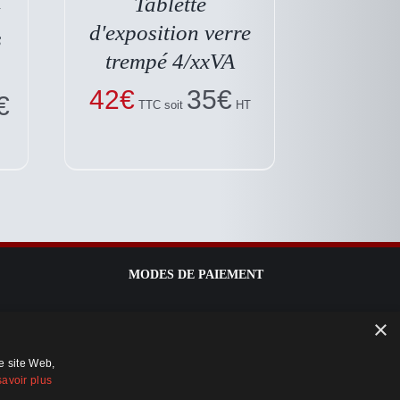
Tablette
d′exposition verre
s
trempé 4/xxVA
42
€
35
€
€
TTC soit
HT
MODES DE PAIEMENT
×
re site Web,
savoir plus