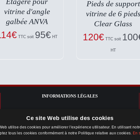
Étagère pour
Pieds de support
vitrine d′angle
vitrine de 6 pied
galbée ANVA
Clear Glass
114
€
95
€
120
€
100
TTC soit
HT
TTC soit
HT
INFORMATIONS LÉGALES
Mentions légales
Ce site Web utilise des cookies
Conditions Générales d’Utilisation du site
Web utilise des cookies pour améliorer l'expérience utilisateur. En utilisant not
vitrineavenue.com
ptez tous les cookies conformément à notre Politique relative aux cookies.
En 
Conditions Générales de Vente