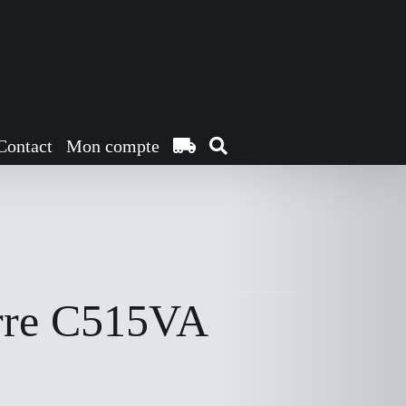
Contact
Mon compte
erre C515VA