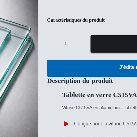
Caractéristiques du produit
quantité
de
Tablette
J'édite
en
Description du produit
verre
C515VA
Tablette en verre C515V
Vitrine C515VA en aluminium : Tablett
Conçue pour la vitrine C515