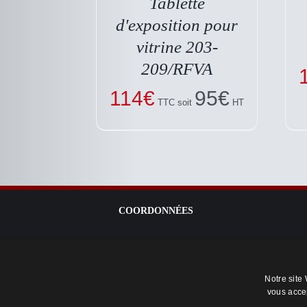
Tablette
d′exposition pour
vitrine 203-
209/RFVA
114
€
95
€
TTC soit
HT
COORDONNÉES
Téléphone : +33 1 64 95 99 02
contact@vitrineavenue.com
Notre site 
Siège social : 31, rue Saunier 91520 EGLY, FRANCE
vous acce