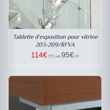
DESCRIPTIF DU
PRODUIT
Tablette d′exposition pour vitrine
203-209/RFVA
114
€
95
€
TTC soit
HT