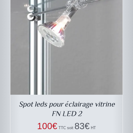
DESCRIPTIF DU
PRODUIT
Spot leds pour éclairage vitrine
FN LED 2
100
€
83
€
TTC soit
HT