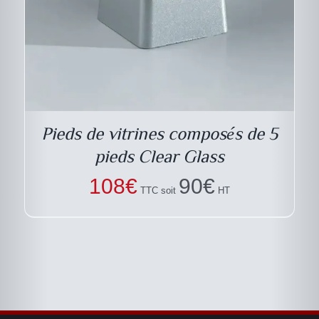
Pieds de vitrines composés de 5
pieds Clear Glass
108
€
90
€
TTC soit
HT