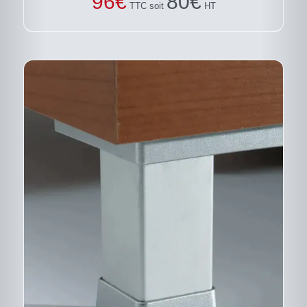
96
€
80
€
TTC soit
HT