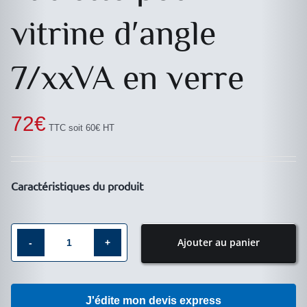
vitrine d′angle
7/xxVA en verre
72
€
TTC soit 60€ HT
Caractéristiques du produit
Ajouter au panier
quantité
de
Tablette
J'édite mon devis express