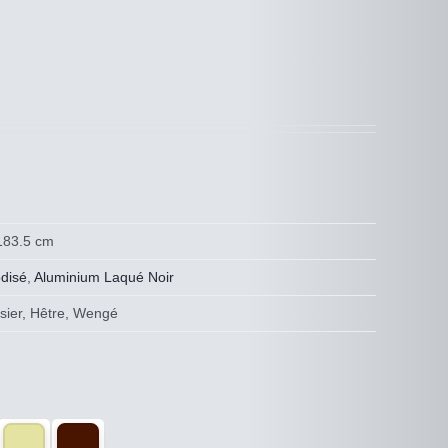
 183.5 cm
disé
,
Aluminium Laqué Noir
risier, Hêtre, Wengé