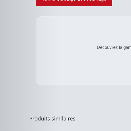
Découvrez la gamme
CE
DESCRIPTIF
PRODUIT
DU PRODUIT
A
PLUSIEURS
VARIATIONS.
LES
OPTIONS
Produits similaires
PEUVENT
ÊTRE