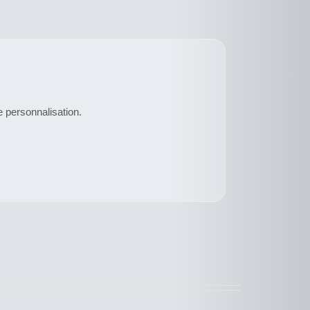
e personnalisation.
CE
DESCRIPTIF
DUIT
PRODUIT
DU PRODUIT
A
SIEURS
PLUSIEURS
ATIONS.
VARIATIONS.
LES
IONS
OPTIONS
VENT
PEUVENT
E
ÊTRE