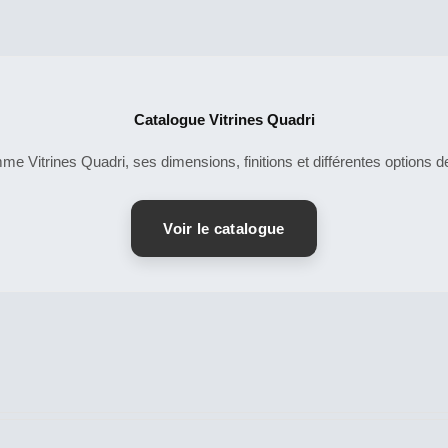
Catalogue Vitrines Quadri
 Vitrines Quadri, ses dimensions, finitions et différentes options d
Voir le catalogue
CE
CE
DESCRIPTIF
DESCRIPTIF
PRODUIT
PRO
DU PRODUIT
DU PRODUIT
A
A
PLUSIEURS
PLU
VARIATIONS.
VARI
LES
LES
OPTIONS
OPT
PEUVENT
PEU
ÊTRE
ÊTR