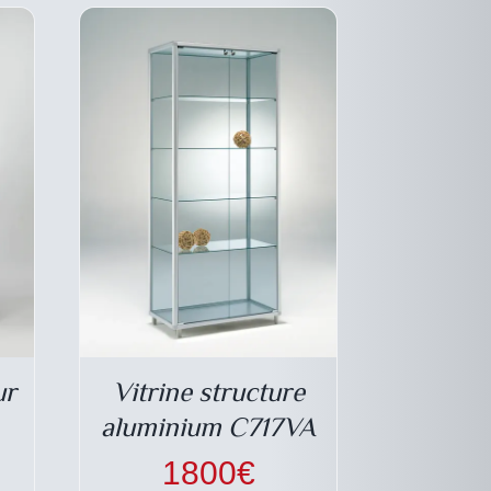
SIES
CHOISIES
SUR
LA
E
PAGE
DU
DUIT
PRODUIT
ur
Vitrine structure
aluminium C717VA
1800
€