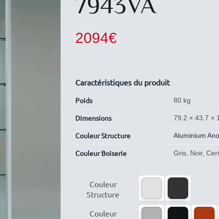
7943VA
2094
€
Caractéristiques du produit
Poids
80 kg
Dimensions
79.2 × 43.7 ×
Couleur Structure
Aluminium Ano
Couleur Boiserie
Gris, Noir, Ce

Couleur
Structure

Couleur