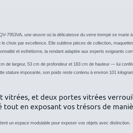
n QV-7953VA, une œuvre où la délicatesse du verre trempé se marie à 
 le choix par excellence. Elle sublime pièces de collection, maquettes
onctionnalité et esthétisme, la rendant adaptée aux experts exigeants
m de largeur, 53 cm de profondeur et 183 cm de hauteur — lui confère
tte stature imposante, son poids reste contenu à environ 101 kilogra
 vitrées, et deux portes vitrées verroui
é tout en exposant vos trésors de maniè
 créent un espace modulable pour exposer vos objets avec distinction.