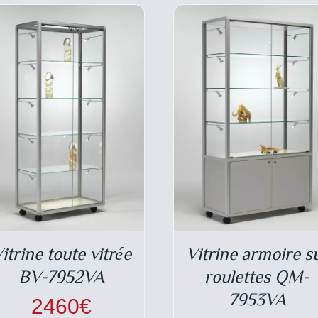
CHOISIES
CHOI
SUR
SUR
LA
LA
PAGE
PAG
DU
DU
PRODUIT
PRO
itrine toute vitrée
Vitrine armoire s
BV-7952VA
roulettes QM-
7953VA
2460
€