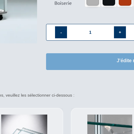
Boiserie
quantité
de
Vitrine
J'édite
armoire
vitrée
QV-
7943VA
, veuillez les sélectionner ci-dessous :