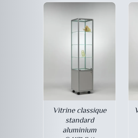
CHOISIES
SUR
LA
PAGE
DU
PRODUIT
Vitrine classique
V
standard
aluminium