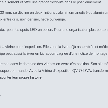
ace aisément et offre une grande flexibilité dans le positionnement.
e 30 mm, se décline en deux finitions : aluminium anodisé ou aluminiu
entre gris, noir, cerisier, hêtre ou wengé.
optez pour les spots LED en option. Pour une organisation plus perso
a vitrine pour l’expédition. Elle vous la livre déjà assemblée et mét
quipe peut aussi la livrer en kit, accompagnée d’une notice de montage d
érence dans le domaine des vitrines en verre d’exposition. Son site s
ur chaque commande. Avec la Vitrine d’exposition QV-7953VA, transform
aconter leur propre histoire.
k
.