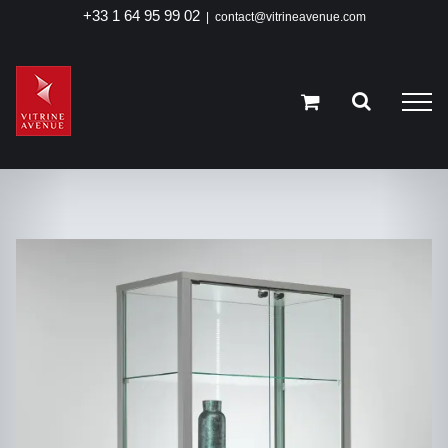
Passer
+33 1 64 95 99 02
|
contact@vitrineavenue.com
au
contenu