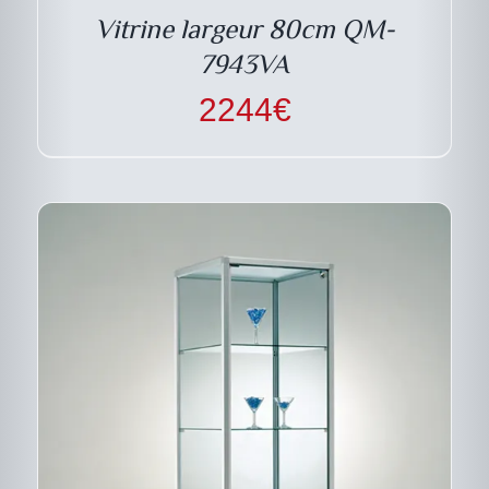
LES
Vitrine largeur 80cm QM-
OPTIONS
PEUVENT
7943VA
ÊTRE
CHOISIES
2244
€
SUR
LA
PAGE
DU
PRODUIT