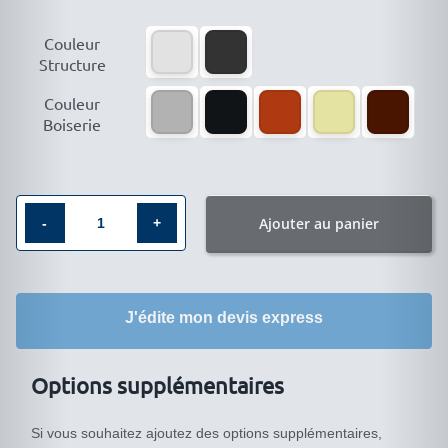

Couleur
Structure

Couleur
Boiserie
Ajouter au panier
quantité
de
Vitrine
J'édite mon devis express
éclairage
intégré
LIA-
Options supplémentaires
8053VA
Si vous souhaitez ajoutez des options supplémentaires,