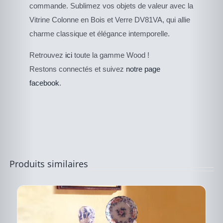
commande. Sublimez vos objets de valeur avec la
Vitrine Colonne en Bois et Verre DV81VA, qui allie
charme classique et élégance intemporelle.
CE
Retrouvez
ici
toute la gamme Wood !
DESCRIPTIF DU
PRODUIT
PRODUIT
Restons connectés et suivez
notre page
A
PLUSIEURS
facebook
.
VARIATIONS.
LES
OPTIONS
PEUVENT
ÊTRE
CHOISIES
SUR
LA
PAGE
Produits similaires
DU
PRODUIT