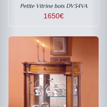
PEUVENT
Petite Vitrine bois DV34VA
ÊTRE
CHOISIES
1650
€
SUR
LA
PAGE
DU
PRODUIT