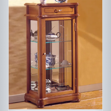
CE
DESCRIPTIF DU
PRODUIT
PRODUIT
A
PLUSIEURS
VARIATIONS.
LES
OPTIONS