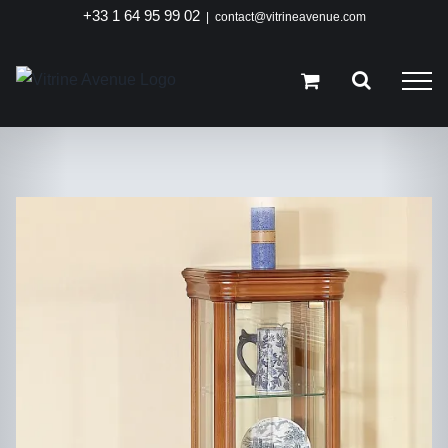
Passer
+33 1 64 95 99 02
|
contact@vitrineavenue.com
au
contenu