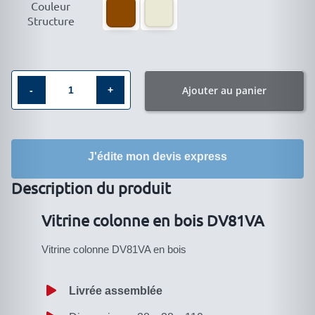
Couleur
Structure
Ajouter au panier
quantité
de
Vitrine
J'édite mon devis express
en
bois
Description du produit
DV81VA
Vitrine colonne en bois DV81VA
Vitrine colonne DV81VA en bois
Livrée assemblée