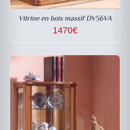
LES
OPTIONS
PEUVENT
Vitrine en bois massif DV56VA
ÊTRE
CHOISIES
1470
€
SUR
LA
PAGE
DU
PRODUIT