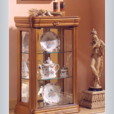
CE
DESCRIPTIF DU
PRODUIT
PRODUIT
A
PLUSIEURS
VARIATIONS.