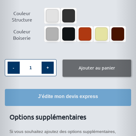

Couleur
Structure

Couleur
Boiserie
Ajouter au panier
quantité
de
Vitrine
J'édite mon devis express
vitrée
éclairée
LIA-
Options supplémentaires
10053VA
Si vous souhaitez ajoutez des options supplémentaires,