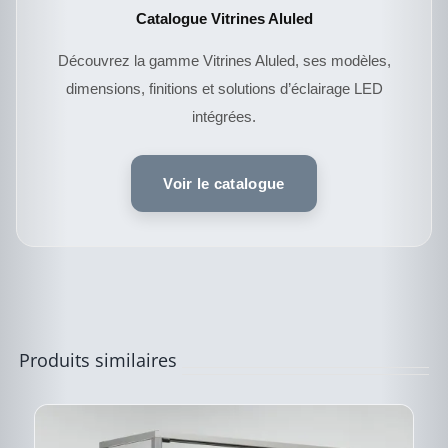
Catalogue Vitrines Aluled
Découvrez la gamme Vitrines Aluled, ses modèles,
dimensions, finitions et solutions d’éclairage LED
intégrées.
CE
DESCRIPTIF DU
PRODUIT
PRODUIT
A
Voir le catalogue
PLUSIEURS
VARIATIONS.
LES
OPTIONS
PEUVENT
ÊTRE
CHOISIES
SUR
LA
PAGE
Produits similaires
DU
PRODUIT