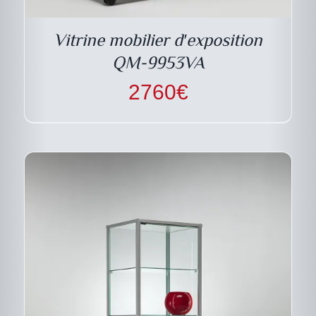
PLUSIEURS
VARIATIONS.
LES
Vitrine mobilier d′exposition
OPTIONS
PEUVENT
QM-9953VA
ÊTRE
CHOISIES
2760
€
SUR
LA
PAGE
DU
PRODUIT