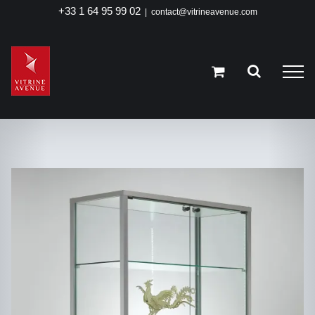
Passer
+33 1 64 95 99 02
|
contact@vitrineavenue.com
au
contenu