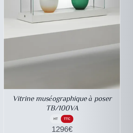
DESCRIPTIF DU
PRODUIT
Vitrine muséographique à poser
TB/100VA
HT
TTC
1296
€