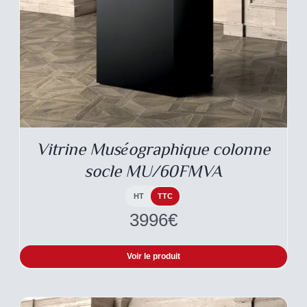
DESCRIPTIF DU
PRODUIT
Vitrine Muséographique colonne
socle MU/60FMVA
HT
TTC
3996
€
Voir le produit