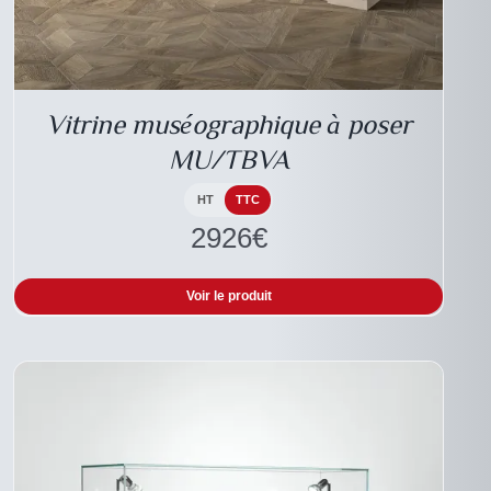
CE
DESCRIPTIF DU
PRODUIT
PRODUIT
A
Vitrine muséographique à poser
PLUSIEURS
VARIATIONS.
MU/TBVA
LES
OPTIONS
PEUVENT
HT
TTC
ÊTRE
2926
€
CHOISIES
SUR
LA
Voir le produit
PAGE
DU
PRODUIT