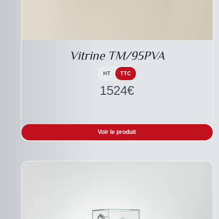
CE
DESCRIPTIF DU
PRODUIT
PRODUIT
A
Vitrine TM/95PVA
PLUSIEURS
VARIATIONS.
LES
HT
TTC
OPTIONS
1524
€
PEUVENT
ÊTRE
CHOISIES
SUR
LA
Voir le produit
PAGE
DU
PRODUIT