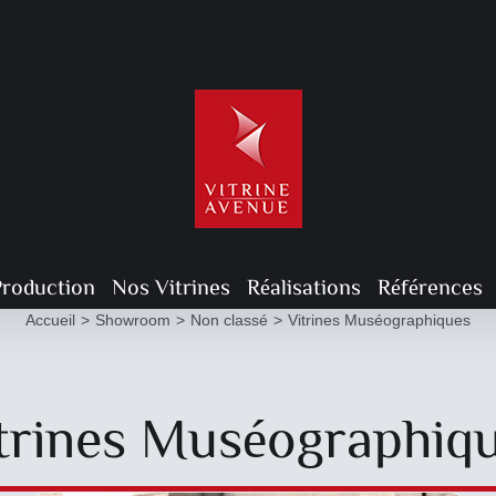
DESCRIPTIF DU
PRODUIT
Production
Nos Vitrines
Réalisations
Références
Accueil
Showroom
Non classé
Vitrines Muséographiques
trines Muséographiq