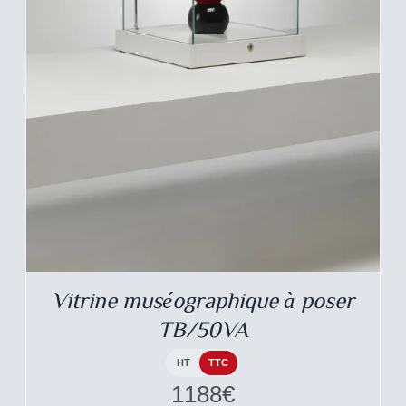
DESCRIPTIF DU
PRODUIT
Vitrine muséographique à poser
TB/50VA
HT
TTC
1188
€