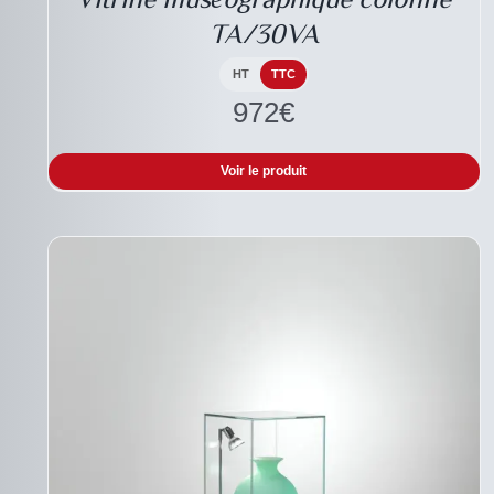
VARIATIONS.
TA/30VA
LES
OPTIONS
PEUVENT
HT
TTC
ÊTRE
972
€
CHOISIES
SUR
LA
Voir le produit
PAGE
DU
PRODUIT