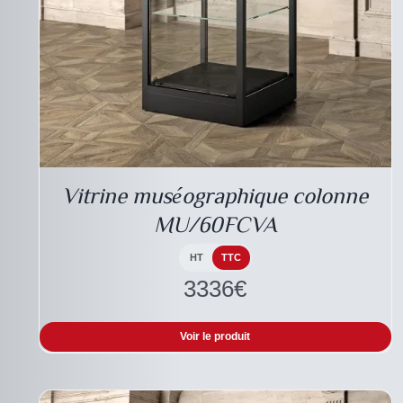
DESCRIPTIF DU
PRODUIT
Vitrine muséographique colonne
MU/60FCVA
HT
TTC
3336
€
Voir le produit