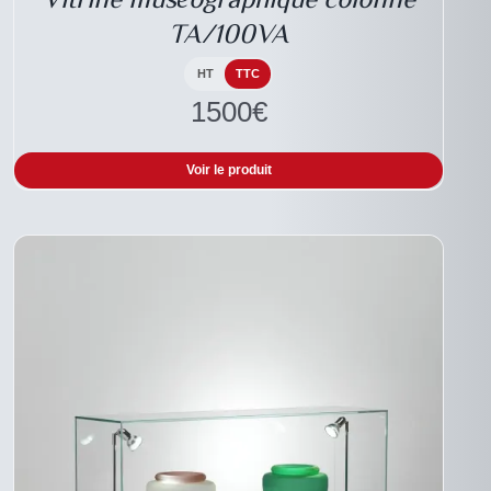
VARIATIONS.
TA/100VA
LES
OPTIONS
PEUVENT
HT
TTC
ÊTRE
1500
€
CHOISIES
SUR
LA
Voir le produit
PAGE
DU
PRODUIT