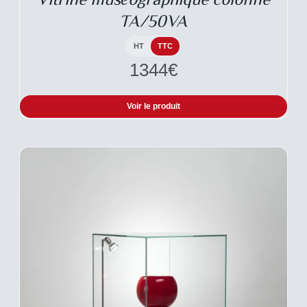
VARIATIONS.
TA/50VA
LES
OPTIONS
PEUVENT
HT
TTC
ÊTRE
1344
€
CHOISIES
SUR
LA
Voir le produit
PAGE
DU
PRODUIT