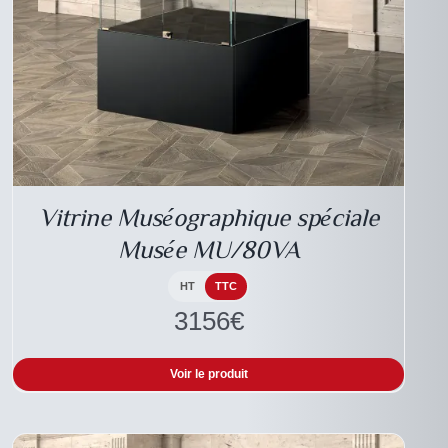
DESCRIPTIF DU
PRODUIT
Vitrine Muséographique spéciale
Musée MU/80VA
HT
TTC
3156
€
Voir le produit