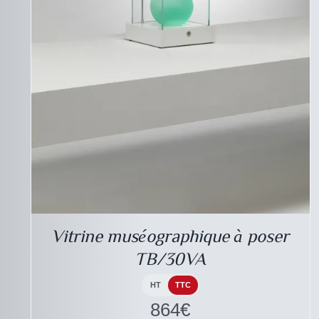
DESCRIPTIF DU
PRODUIT
Vitrine muséographique à poser
TB/30VA
HT
TTC
864
€