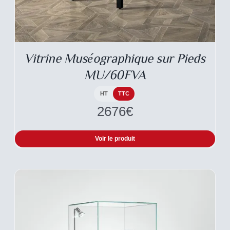
CE
DESCRIPTIF DU
PRODUIT
PRODUIT
A
Vitrine Muséographique sur Pieds
PLUSIEURS
VARIATIONS.
MU/60FVA
LES
OPTIONS
PEUVENT
HT
TTC
ÊTRE
2676
€
CHOISIES
SUR
LA
Voir le produit
PAGE
DU
PRODUIT