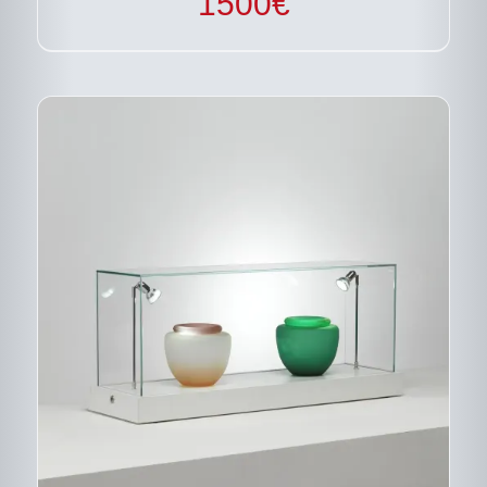
1500
€
SUR
LA
PAGE
DU
PRODUIT