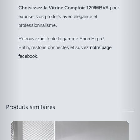
Choisissez la Vitrine Comptoir 120/MBVA
pour
exposer vos produits avec élégance et
professionnalisme.
CE
Retrouvez
ici
toute la gamme Shop Expo !
DESCRIPTIF DU
PRODUIT
PRODUIT
Enfin, restons connectés et suivez
notre page
A
PLUSIEURS
facebook
.
VARIATIONS.
LES
OPTIONS
PEUVENT
ÊTRE
CHOISIES
SUR
LA
PAGE
Produits similaires
DU
PRODUIT