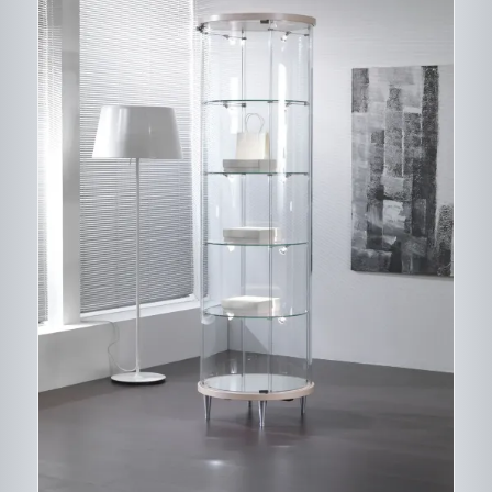
CE
DESCRIPTIF DU
PRODUIT
PRODUIT
A
PLUSIEURS