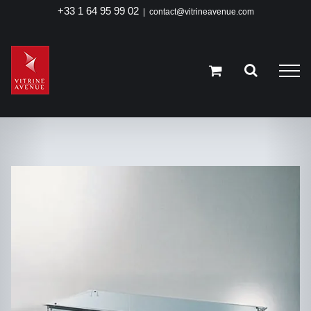
Passer
+33 1 64 95 99 02
|
contact@vitrineavenue.com
au
contenu