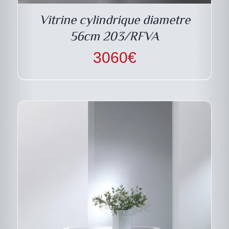
VARIATIONS.
LES
Vitrine cylindrique diametre
OPTIONS
PEUVENT
56cm 203/RFVA
ÊTRE
CHOISIES
3060
€
SUR
LA
PAGE
DU
PRODUIT