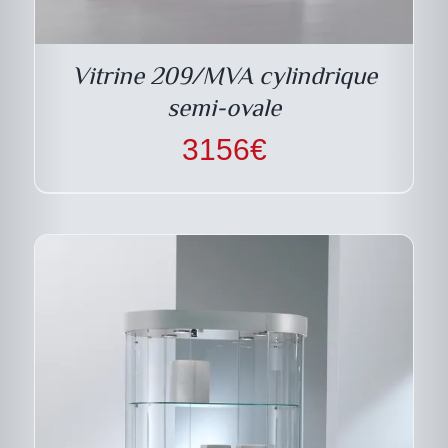
A
PLUSIEURS
VARIATIONS.
LES
Vitrine 209/MVA cylindrique
OPTIONS
PEUVENT
semi-ovale
ÊTRE
CHOISIES
3156
€
SUR
LA
PAGE
DU
PRODUIT