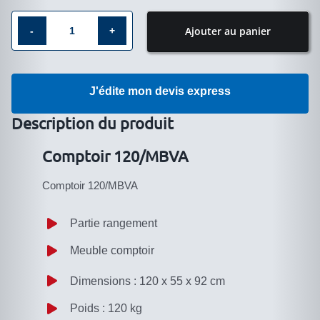
Ajouter au panier
quantité
de
Comptoir
J'édite mon devis express
120/MBVA
Description du produit
Comptoir 120/MBVA
Comptoir 120/MBVA
Partie rangement
Meuble comptoir
Dimensions : 120 x 55 x 92 cm
Poids : 120 kg