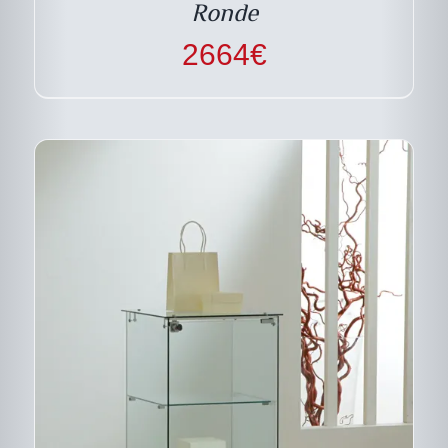
PEUVENT
Ronde
ÊTRE
CHOISIES
2664
€
SUR
LA
PAGE
DU
PRODUIT