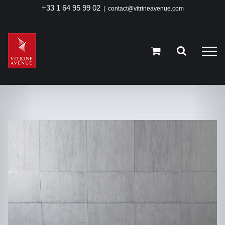
Passer
+33 1 64 95 99 02
|
contact@vitrineavenue.com
au
contenu