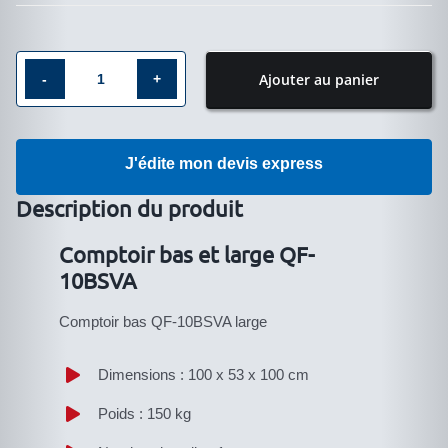
Ajouter au panier
quantité
de
Comptoir
J'édite mon devis express
bas
et
Description du produit
large
Comptoir bas et large QF-
QF-
10BSVA
10BSVA
Comptoir bas QF-10BSVA large
Dimensions : 100 x 53 x 100 cm
Poids : 150 kg