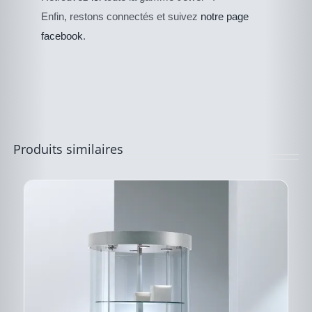
PRODUIT
PRODUIT
Enfin, restons connectés et suivez
notre page
A
PLUSIEURS
facebook
.
VARIATIONS.
LES
OPTIONS
PEUVENT
ÊTRE
CHOISIES
SUR
LA
PAGE
Produits similaires
DU
PRODUIT