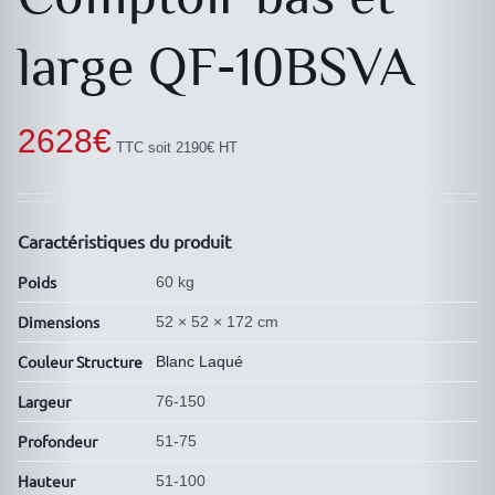
large QF-10BSVA
2628
€
TTC soit 2190€ HT
Caractéristiques du produit
Poids
60 kg
Dimensions
52 × 52 × 172 cm
Couleur Structure
Blanc Laqué
Largeur
76-150
Profondeur
51-75
Hauteur
51-100