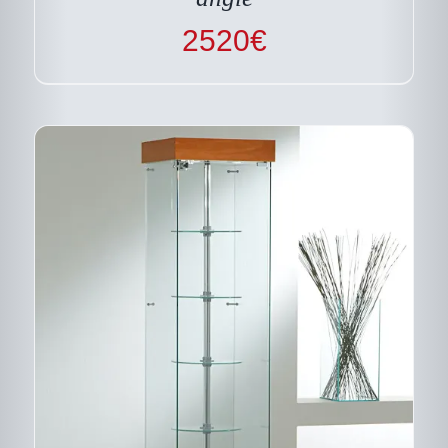
ÊTRE
CHOISIES
2520
€
SUR
LA
PAGE
DU
PRODUIT