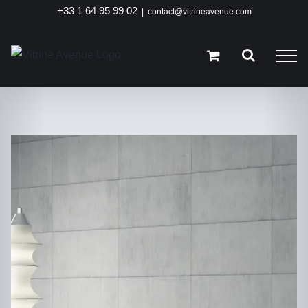
Passer
+33 1 64 95 99 02
|
contact@vitrineavenue.com
au
contenu