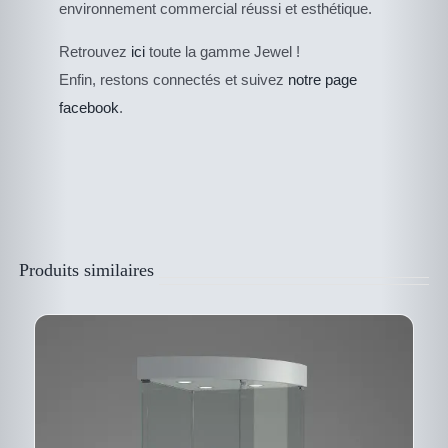
environnement commercial réussi et esthétique.
CE
Retrouvez
ici
toute la gamme Jewel !
DESCRIPTIF DU
PRODUIT
PRODUIT
Enfin, restons connectés et suivez
notre page
A
PLUSIEURS
facebook
.
VARIATIONS.
LES
OPTIONS
PEUVENT
ÊTRE
CHOISIES
SUR
LA
PAGE
Produits similaires
DU
PRODUIT