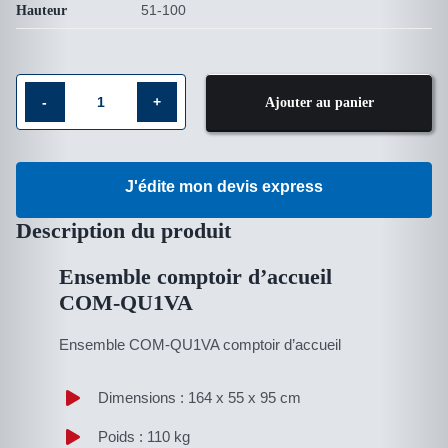
51-100
Hauteur
Ajouter au panier
quantité
de
Ensemble
J'édite mon devis express
comptoir
d′accueil
Description du produit
COM-
Ensemble comptoir d’accueil
QU1VA
COM-QU1VA
Ensemble COM-QU1VA comptoir d’accueil
Dimensions : 164 x 55 x 95 cm
Poids : 110 kg