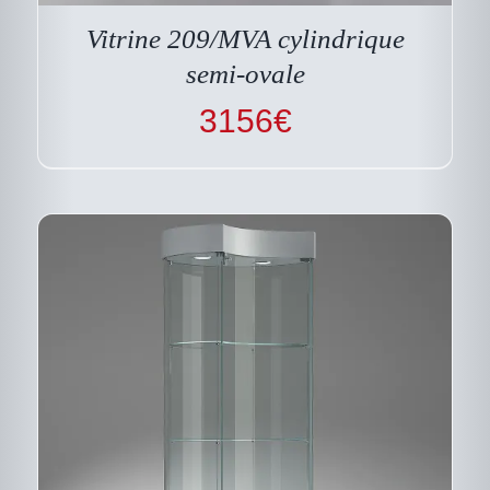
VARIATIONS.
LES
Vitrine 209/MVA cylindrique
OPTIONS
PEUVENT
semi-ovale
ÊTRE
CHOISIES
3156
€
SUR
LA
PAGE
DU
PRODUIT