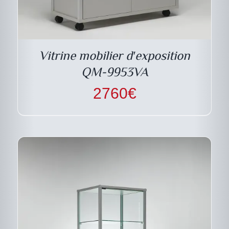
CE
DESCRIPTIF DU
PRODUIT
PRODUIT
A
PLUSIEURS
VARIATIONS.
LES
Vitrine mobilier d′exposition
OPTIONS
PEUVENT
QM-9953VA
ÊTRE
CHOISIES
2760
€
SUR
LA
PAGE
DU
PRODUIT