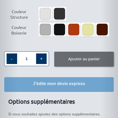

Couleur
Structure

Couleur
Boiserie
Ajouter au panier
quantité
de
Mobilier
J'édite mon devis express
d′exposition
Vitrine
IM-
Options supplémentaires
5242VA
Si vous souhaitez ajoutez des options supplémentaires,