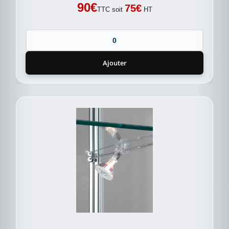
90
€
75
€
TTC soit
HT
Ajouter