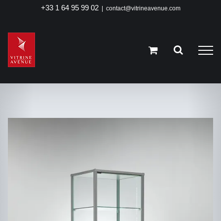
Passer
+33 1 64 95 99 02
|
contact@vitrineavenue.com
au
contenu