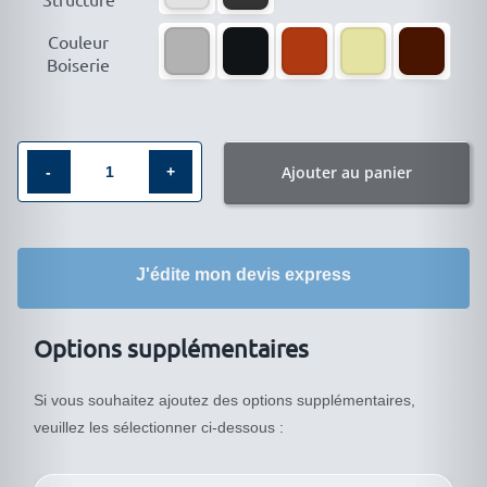

Couleur
Boiserie
Ajouter au panier
quantité
de
Vitrine
J'édite mon devis express
classique
colonne
IV-
Options supplémentaires
4242VA
Si vous souhaitez ajoutez des options supplémentaires,
veuillez les sélectionner ci-dessous :