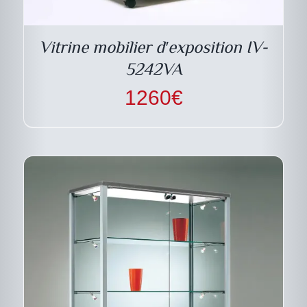
PLUSIEURS
VARIATIONS.
LES
Vitrine mobilier d′exposition IV-
OPTIONS
PEUVENT
5242VA
ÊTRE
CHOISIES
1260
€
SUR
LA
PAGE
DU
PRODUIT