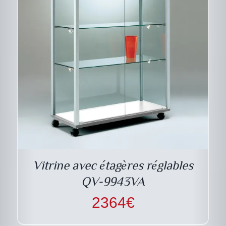
CE
DESCRIPTIF DU
PRODUIT
PRODUIT
A
PLUSIEURS
VARIATIONS.
LES
Vitrine avec étagères réglables
OPTIONS
PEUVENT
QV-9943VA
ÊTRE
CHOISIES
2364
€
SUR
LA
PAGE