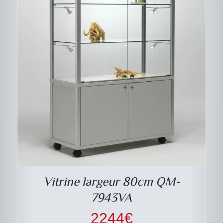
Vitrine largeur 80cm QM-
7943VA
2244
€