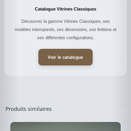
Catalogue Vitrines Classiques
Découvrez la gamme Vitrines Classiques, ses
modèles intemporels, ses dimensions, ses finitions et
ses différentes configurations.
CE
DESCRIPTIF DU
PRODUIT
PRODUIT
A
Voir le catalogue
PLUSIEURS
VARIATIONS.
LES
OPTIONS
PEUVENT
ÊTRE
CHOISIES
SUR
LA
PAGE
Produits similaires
DU
PRODUIT