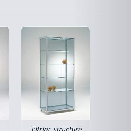
LES
IONS
OPTIONS
VENT
PEUVENT
E
ÊTRE
SIES
CHOISIES
SUR
LA
E
PAGE
DU
DUIT
PRODUIT
Vitrine structure