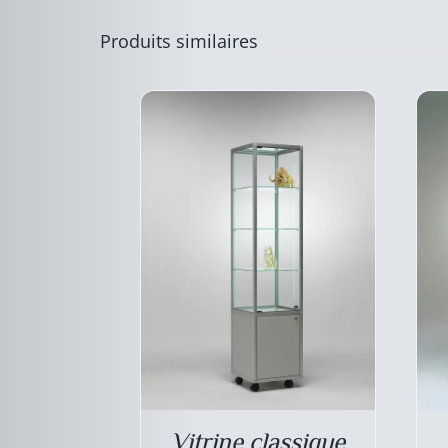
LES
OPTIONS
Produits similaires
PEUVENT
ÊTRE
CHOISIES
SUR
LA
PAGE
DU
PRODUIT
Vitrine classique