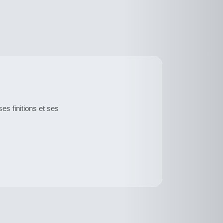
s finitions et ses
CE
DESCRIPTIF
DUIT
PRODUIT
DU PRODUIT
A
SIEURS
PLUSIEURS
ATIONS.
VARIATIONS.