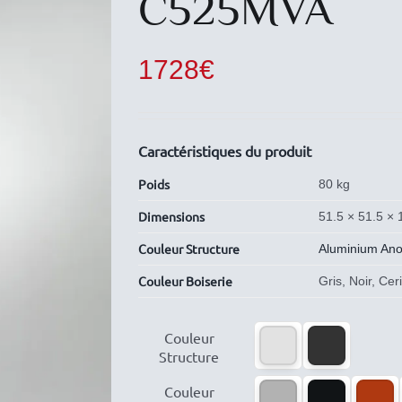
C525MVA
1728
€
Caractéristiques du produit
Poids
80 kg
Dimensions
51.5 × 51.5 ×
Couleur Structure
Aluminium Ano
Couleur Boiserie
Gris, Noir, Ce

Couleur
Structure

Couleur