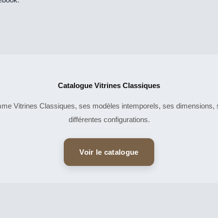
Catalogue Vitrines Classiques
e Vitrines Classiques, ses modèles intemporels, ses dimensions, se
différentes configurations.
Voir le catalogue
CE
CE
DESCRIPTIF
DESCRIPTIF
PRODUIT
PRO
DU PRODUIT
DU PRODUIT
A
A
PLUSIEURS
PLU
VARIATIONS.
VARI