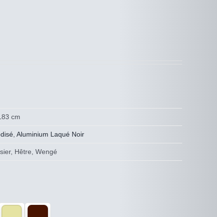
 183 cm
disé
,
Aluminium Laqué Noir
risier, Hêtre, Wengé