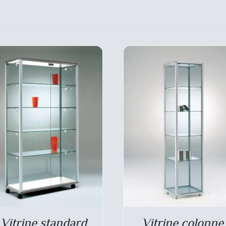
LES
LES
OPTIONS
OPT
PEUVENT
PEU
ÊTRE
ÊTR
CHOISIES
CHOI
SUR
SUR
LA
LA
PAGE
PAG
DU
DU
PRODUIT
PRO
Vitrine standard
Vitrine colonne