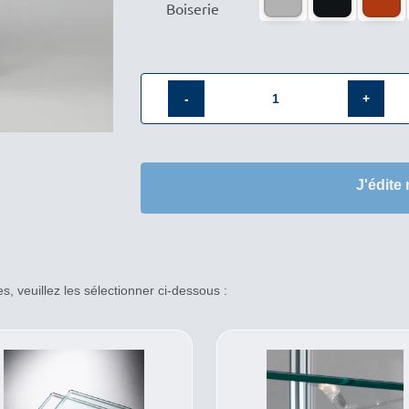
Boiserie
quantité
de
Vitrine
J'édite
standard
aluminium
C525MVA
, veuillez les sélectionner ci-dessous :