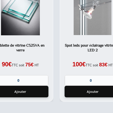
blette de vitrine C525VA en
Spot leds pour éclairage vitri
verre
LED 2
90
€
100
€
75
€
83
€
TTC soit
HT
TTC soit
HT
Ajouter
Ajouter