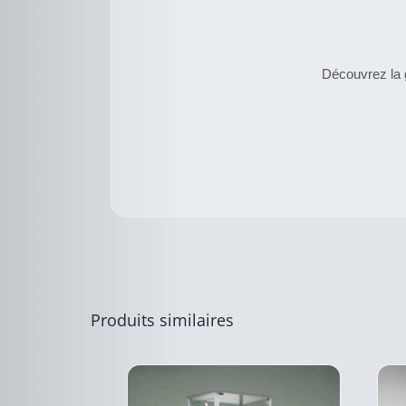
Découvrez la g
CE
DESCRIPTIF
PRODUIT
DU PRODUIT
A
PLUSIEURS
VARIATIONS.
LES
OPTIONS
Produits similaires
PEUVENT
ÊTRE
CHOISIES
SUR
LA