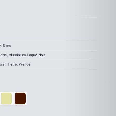
84.5 cm
disé
,
Aluminium Laqué Noir
risier, Hêtre, Wengé