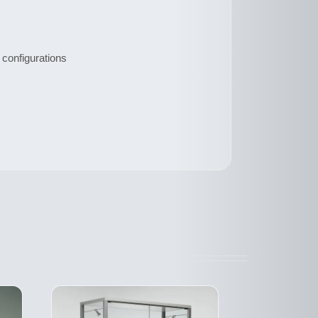
 configurations
CE
DESCRIPTIF
DUIT
PRODUIT
DU PRODUIT
A
SIEURS
PLUSIEURS
ATIONS.
VARIATIONS.
LES
IONS
OPTIONS
VENT
PEUVENT
E
ÊTRE
SIES
CHOISIES
SUR
LA