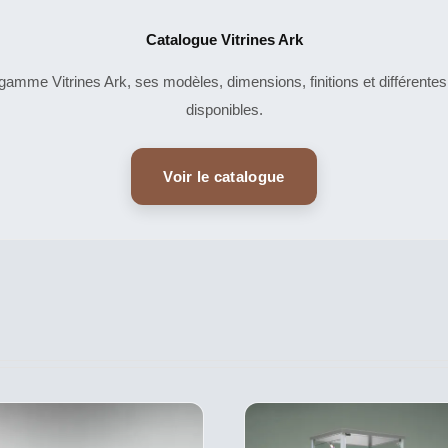
Catalogue Vitrines Ark
amme Vitrines Ark, ses modèles, dimensions, finitions et différentes
disponibles.
Voir le catalogue
CE
CE
DESCRIPTIF
DESCRIPTIF
PRODUIT
PRO
DU PRODUIT
DU PRODUIT
A
A
PLUSIEURS
PLU
VARIATIONS.
VARI
LES
LES
OPTIONS
OPT
PEUVENT
PEU
ÊTRE
ÊTR
CHOISIES
CHOI
SUR
SUR
LA
LA