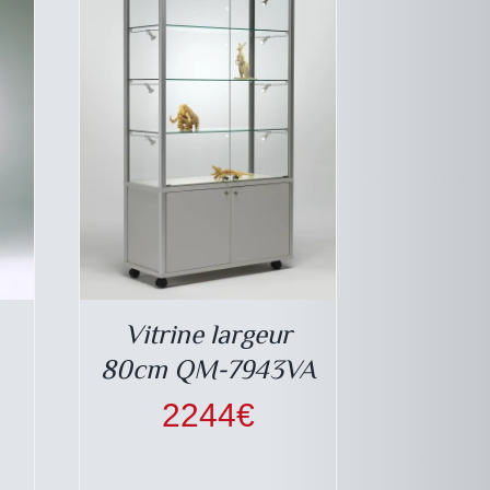
E
PAGE
DU
DUIT
PRODUIT
Vitrine largeur
80cm QM-7943VA
2244
€