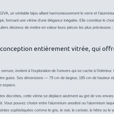
2VA, un véritable bijou alliant harmonieusement le verre et l’aluminiu
é, formant une vitrine d’une élégance inégalée. Elle constitue le choi
culiers désireux de mettre en valeur leurs pièces les plus précieuses :
sa conception entièrement vitrée, qui of
rrure, invitent à l’exploration de l’univers qui se cache à l’intérieur.
 votre guise. Ses dimensions — 79 cm de largeur, 185 cm de hauteur 
re espace.
ttes discrètes, cette vitrine se déplace aisément au gré de vos envies
t. Vous pouvez choisir entre l’aluminium anodisé ou l’aluminium laqué
intes sophistiquées comme le gris, le noir, le cerisier, le hêtre ou le