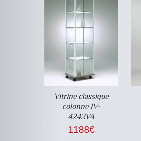
PAGE
DU
PRODUIT
Vitrine classique
colonne IV-
4242VA
1188
€