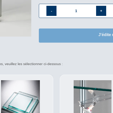
quantité
de
Vitrine
J'édite
toute
vitrée
BV-
7952VA
, veuillez les sélectionner ci-dessous :