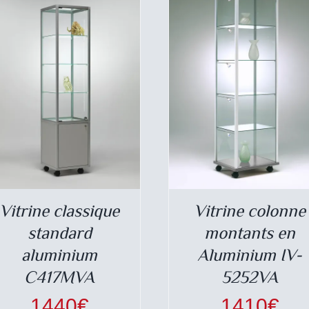
PAGE
PAG
DU
DU
PRODUIT
PRO
Vitrine classique
Vitrine colonne
standard
montants en
aluminium
Aluminium IV-
C417MVA
5252VA
1440
€
1410
€