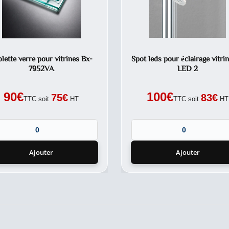
lette verre pour vitrines Bx-
Spot leds pour éclairage vitri
7952VA
LED 2
90
€
100
€
75
€
83
€
TTC soit
HT
TTC soit
HT
Ajouter
Ajouter