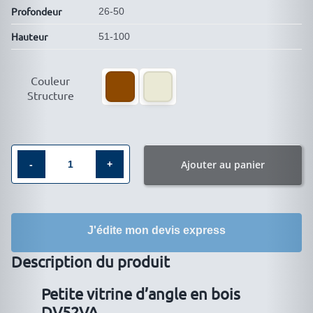
Profondeur
26-50
Hauteur
51-100

Couleur
Structure
Ajouter au panier
quantité
de
Petite
J'édite mon devis express
vitrine
d′angle
Description du produit
en
bois
Petite vitrine d’angle en bois
DV52VA
DV52VA