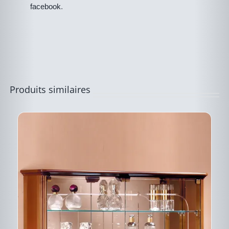
PLUSIEURS
facebook
.
VARIATIONS.
LES
OPTIONS
PEUVENT
ÊTRE
CHOISIES
SUR
LA
PAGE
Produits similaires
DU
PRODUIT