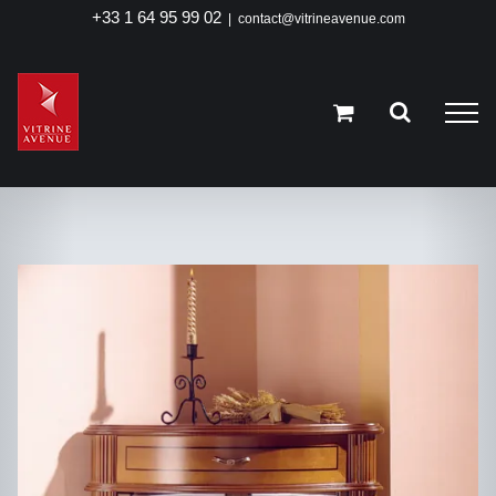
Passer
+33 1 64 95 99 02
|
contact@vitrineavenue.com
au
contenu