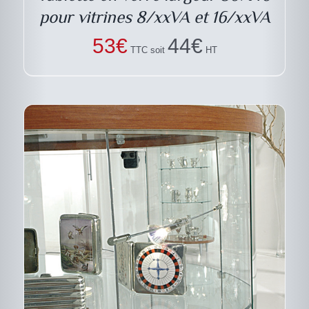
pour vitrines 8/xxVA et 16/xxVA
53
€
44
€
TTC soit
HT