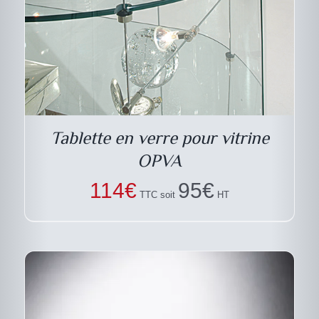
DESCRIPTIF DU
PRODUIT
Tablette en verre pour vitrine
OPVA
114
€
95
€
TTC soit
HT