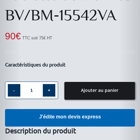
BV/BM-15542VA
90
€
TTC soit 75€ HT
Caractéristiques du produit
Ajouter au panier
quantité
de
Tablette
J'édite mon devis express
de
vitrines
Description du produit
BV/BM-