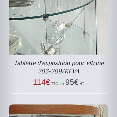
DESCRIPTIF DU
PRODUIT
Tablette d′exposition pour vitrine
203-209/RFVA
114
€
95
€
TTC soit
HT