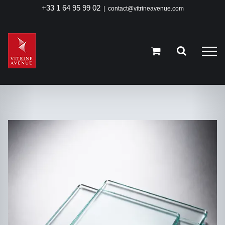
Passer
+33 1 64 95 99 02
|
contact@vitrineavenue.com
au
contenu