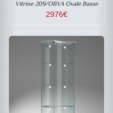
PEUVENT
Vitrine 209/OBVA Ovale Basse
ÊTRE
CHOISIES
2976
€
SUR
LA
PAGE
DU
PRODUIT