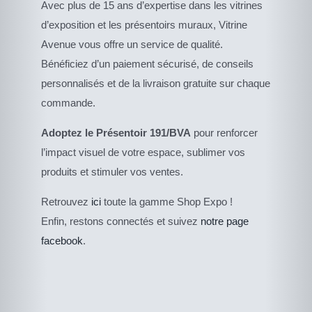
Avec plus de 15 ans d’expertise dans les vitrines
d’exposition et les présentoirs muraux, Vitrine
Avenue vous offre un service de qualité.
Bénéficiez d’un paiement sécurisé, de conseils
personnalisés et de la livraison gratuite sur chaque
commande.
Adoptez le Présentoir 191/BVA
pour renforcer
l’impact visuel de votre espace, sublimer vos
produits et stimuler vos ventes.
CE
Retrouvez
ici
toute la gamme Shop Expo !
DESCRIPTIF DU
PRODUIT
PRODUIT
Enfin, restons connectés et suivez
notre page
A
PLUSIEURS
facebook
.
VARIATIONS.
LES
OPTIONS
PEUVENT
ÊTRE