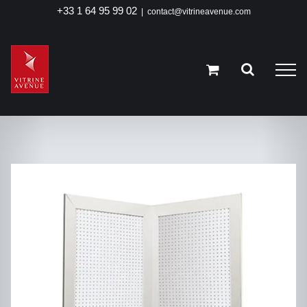
Passer
+33 1 64 95 99 02
|
contact@vitrineavenue.com
au
contenu