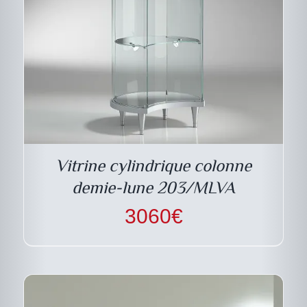
CE
DESCRIPTIF DU
PRODUIT
PRODUIT
A
PLUSIEURS
VARIATIONS.
LES
Vitrine cylindrique colonne
OPTIONS
PEUVENT
demie-lune 203/MLVA
ÊTRE
CHOISIES
3060
€
SUR
LA
PAGE
DU
PRODUIT