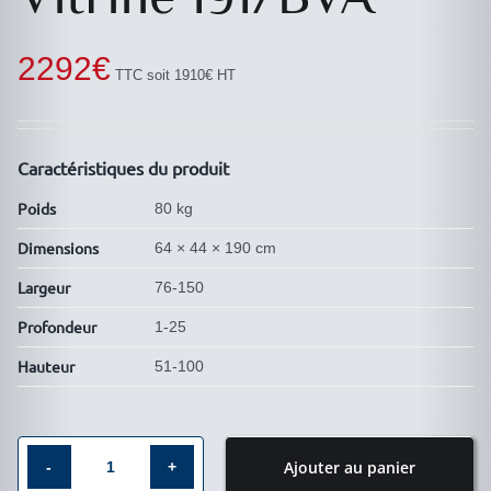
2292
€
TTC soit 1910€ HT
Caractéristiques du produit
Poids
80 kg
Dimensions
64 × 44 × 190 cm
Largeur
76-150
Profondeur
1-25
Hauteur
51-100
Ajouter au panier
quantité