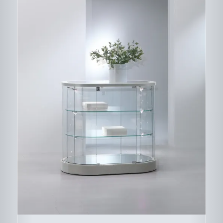
CE
DESCRIPTIF DU
PRODUIT
PRODUIT
A
PLUSIEURS
VARIATIONS.
LES
OPTIONS