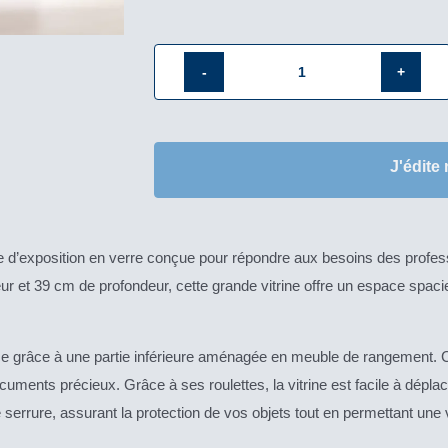
quantité
de
Vitrine
J'édite
armoire
de
qualité
93-
e d’exposition en verre conçue pour répondre aux besoins des profess
MAVA
 et 39 cm de profondeur, cette grande vitrine offre un espace spaci
nce grâce à une partie inférieure aménagée en meuble de rangement.
cuments précieux. Grâce à ses roulettes, la vitrine est facile à dépla
 serrure, assurant la protection de vos objets tout en permettant une vi