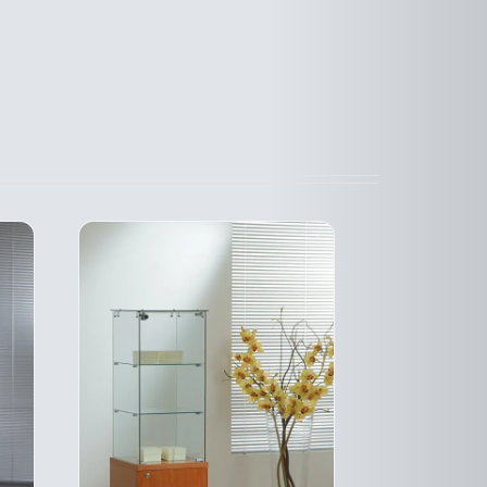
CE
DESCRIPTIF
DUIT
PRODUIT
DU PRODUIT
A
SIEURS
PLUSIEURS
ATIONS.
VARIATIONS.
LES
IONS
OPTIONS
VENT
PEUVENT
E
ÊTRE
SIES
CHOISIES
SUR
LA
E
PAGE
DU
DUIT
PRODUIT