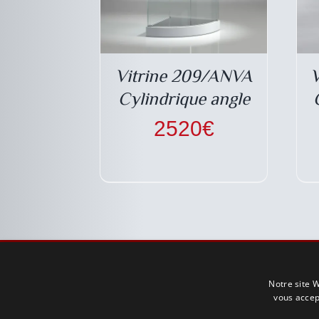
Vitrine 209/ANVA
Cylindrique angle
2520
€
COORDONNÉES
Notre site W
vous accep
Téléphone : +33 1 64 95 99 02