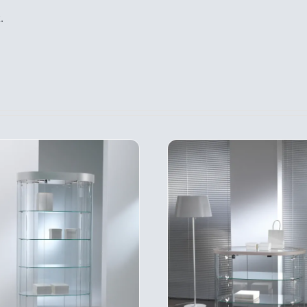
k
.
CE
CE
DESCRIPTIF
DESCRIPTIF
PRODUIT
PRO
DU PRODUIT
DU PRODUIT
A
A
PLUSIEURS
PLU
VARIATIONS.
VARI
LES
LES
OPTIONS
OPT
PEUVENT
PEU
ÊTRE
ÊTR
CHOISIES
CHOI
SUR
SUR
LA
LA
PAGE
PAG
DU
DU
PRODUIT
PRO