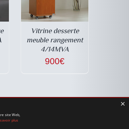
ue
Vitrine desserte
A
meuble rangement
4/14MVA
900
€
×
MODES DE PAIEMENT
tre site Web,
savoir plus