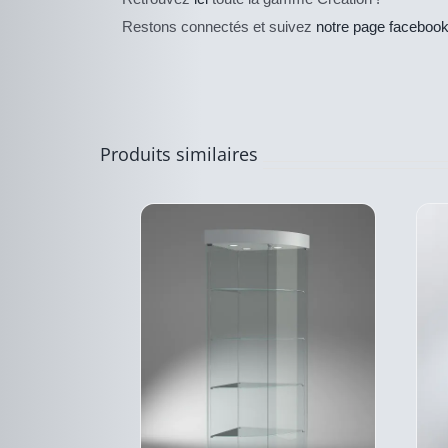
Restons connectés et suivez
notre page faceboo
CE
DESCRIPTIF
PRODUIT
DU PRODUIT
A
PLUSIEURS
VARIATIONS.
LES
OPTIONS
Produits similaires
PEUVENT
ÊTRE
CHOISIES
SUR
LA
PAGE
DU
PRODUIT