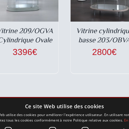
Vitrine 209/OGVA
Vitrine cylindriq
Cylindrique Ovale
basse 203/OBV
3396
€
2800
€
Ce site Web utilise des cookies
INFORMATIONS LÉGALES
eb utilise des cookies pour améliorer l'expérience utilisateur. En utilisant no
tez tous les cookies conformément à notre Politique relative aux cookies.
En 
Mentions légales