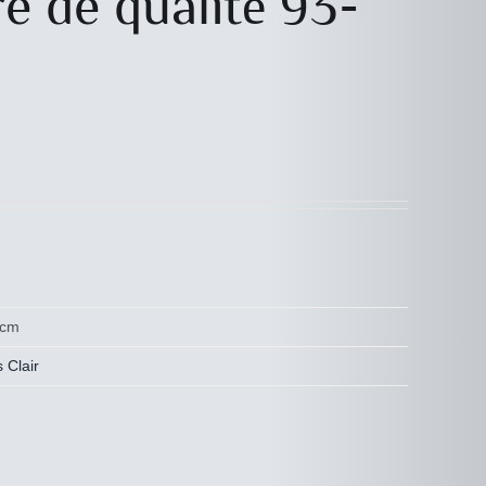
e de qualité 93-
 cm
s Clair