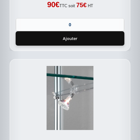
90
€
75
€
TTC soit
HT
Ajouter