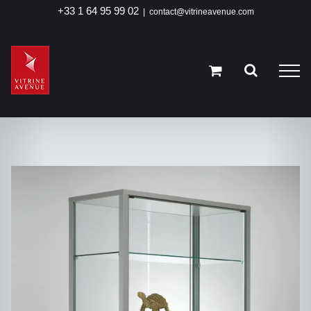
Passer
+33 1 64 95 99 02
|
contact@vitrineavenue.com
au
contenu