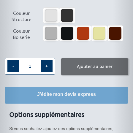

Couleur
Structure

Couleur
Boiserie
Ajouter au panier
quantité
de
Vitrine
J'édite mon devis express
avec
bandeaux
leds
Options supplémentaires
LIA-
8053MVA
Si vous souhaitez ajoutez des options supplémentaires,