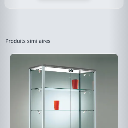
LES
OPTIONS
PEUVENT
ÊTRE
CHOISIES
SUR
LA
PAGE
Produits similaires
DU
PRODUIT