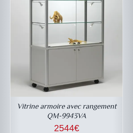
CE
DESCRIPTIF DU
PRODUIT
PRODUIT
A
PLUSIEURS
VARIATIONS.
LES
Vitrine armoire avec rangement
OPTIONS
PEUVENT
QM-9943VA
ÊTRE
CHOISIES
2544
€
SUR