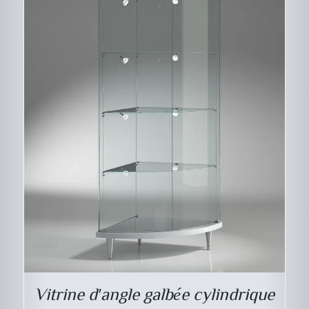
CE
DESCRIPTIF DU
PRODUIT
PRODUIT
A
PLUSIEURS
VARIATIONS.
LES
Vitrine d′angle galbée cylindrique
OPTIONS
PEUVENT