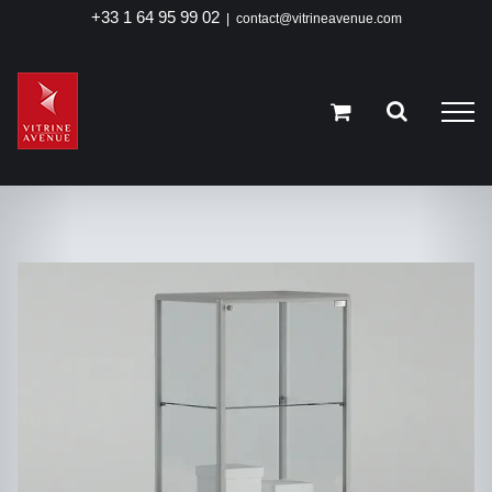
Passer
+33 1 64 95 99 02
|
contact@vitrineavenue.com
au
contenu