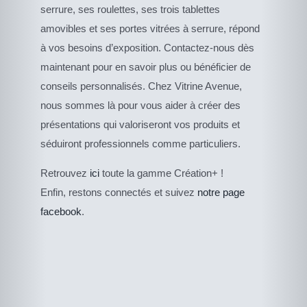
serrure, ses roulettes, ses trois tablettes
amovibles et ses portes vitrées à serrure, répond
à vos besoins d’exposition. Contactez-nous dès
maintenant pour en savoir plus ou bénéficier de
conseils personnalisés. Chez Vitrine Avenue,
nous sommes là pour vous aider à créer des
présentations qui valoriseront vos produits et
séduiront professionnels comme particuliers.
CE
Retrouvez
ici
toute la gamme Création+ !
DESCRIPTIF DU
PRODUIT
PRODUIT
Enfin, restons connectés et suivez
notre page
A
PLUSIEURS
facebook
.
VARIATIONS.
LES
OPTIONS
PEUVENT
ÊTRE
CHOISIES
SUR