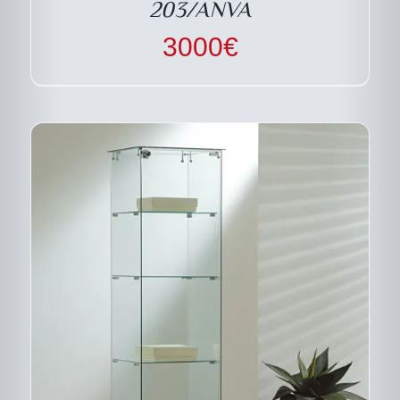
203/ANVA
ÊTRE
CHOISIES
3000
€
SUR
LA
PAGE
DU
PRODUIT