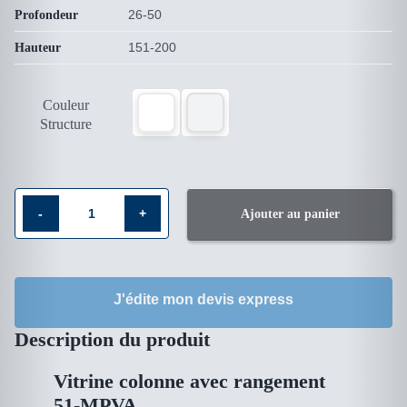
26-50
Profondeur
151-200
Hauteur

Couleur
Structure
Ajouter au panier
quantité
de
Vitrine
J'édite mon devis express
colonne
avec
Description du produit
rangement
51-
Vitrine colonne avec rangement
51-MPVA
MPVA