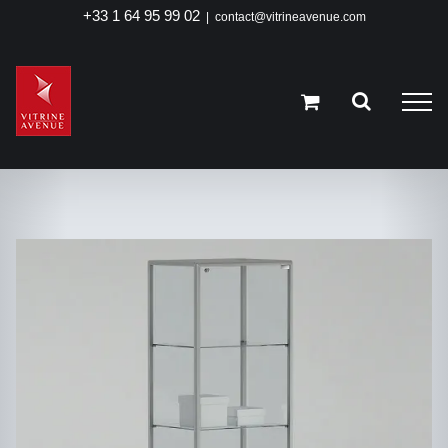
Passer
+33 1 64 95 99 02
|
contact@vitrineavenue.com
au
contenu