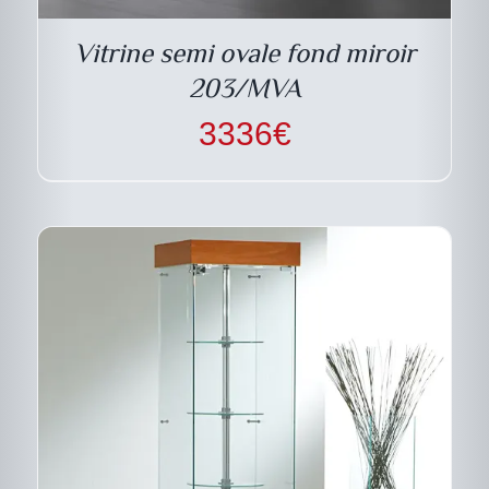
VARIATIONS.
LES
Vitrine semi ovale fond miroir
OPTIONS
PEUVENT
203/MVA
ÊTRE
CHOISIES
3336
€
SUR
LA
PAGE
DU
PRODUIT