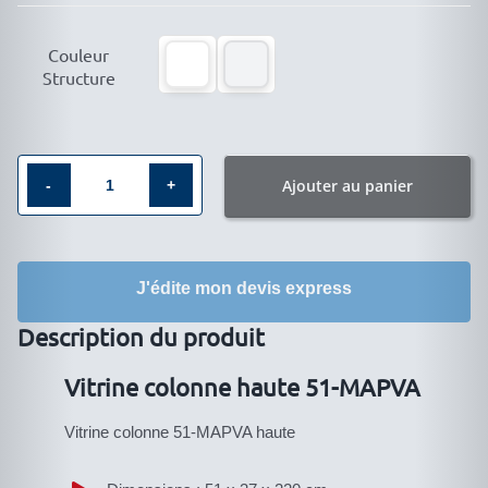

Couleur
Structure
Ajouter au panier
quantité
de
Vitrine
J'édite mon devis express
colonne
haute
Description du produit
51-
MAPVA
Vitrine colonne haute 51-MAPVA
Vitrine colonne 51-MAPVA haute