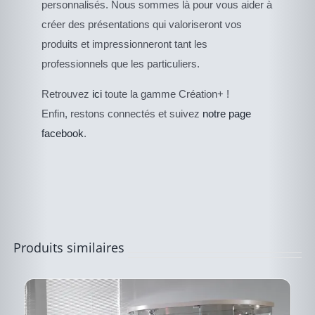
personnalisés. Nous sommes là pour vous aider à
créer des présentations qui valoriseront vos
produits et impressionneront tant les
professionnels que les particuliers.
CE
Retrouvez
ici
toute la gamme Création+ !
DESCRIPTIF DU
PRODUIT
PRODUIT
Enfin, restons connectés et suivez
notre page
A
PLUSIEURS
facebook
.
VARIATIONS.
LES
OPTIONS
PEUVENT
ÊTRE
CHOISIES
SUR
LA
PAGE
Produits similaires
DU
PRODUIT