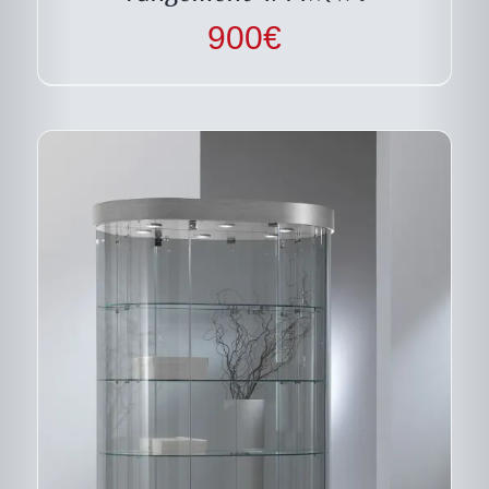
CHOISIES
900
€
SUR
LA
PAGE
DU
PRODUIT