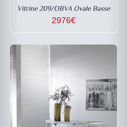
PEUVENT
Vitrine 209/OBVA Ovale Basse
ÊTRE
CHOISIES
2976
€
SUR
LA
PAGE
DU
PRODUIT