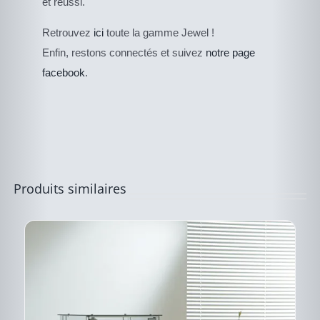
et réussi.
CE
Retrouvez
ici
toute la gamme Jewel !
DESCRIPTIF DU
PRODUIT
PRODUIT
Enfin, restons connectés et suivez
notre page
A
PLUSIEURS
facebook
.
VARIATIONS.
LES
OPTIONS
PEUVENT
ÊTRE
CHOISIES
SUR
LA
PAGE
Produits similaires
DU
PRODUIT