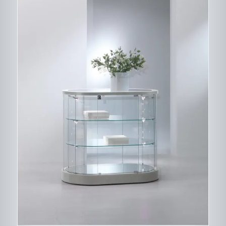
CE
DESCRIPTIF DU
PRODUIT
PRODUIT
A
PLUSIEURS
VARIATIONS.
LES
OPTIONS