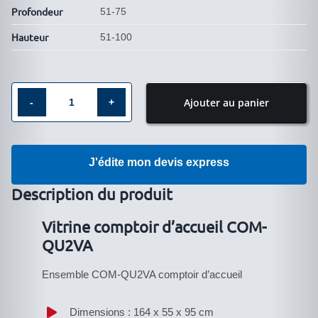
Profondeur
51-75
Hauteur
51-100
Ajouter au panier
quantité
de
Vitrine
J'édite mon devis express
comptoir
d′accueil
Description du produit
COM-
Vitrine comptoir d’accueil COM-
QU2VA
QU2VA
Ensemble COM-QU2VA comptoir d’accueil
Dimensions : 164 x 55 x 95 cm