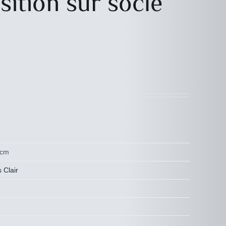
sition sur socle
 cm
s Clair