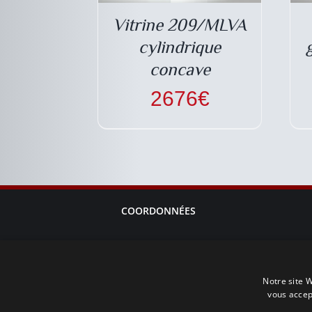
Vitrine 209/MLVA
cylindrique
concave
2676
€
COORDONNÉES
Téléphone : +33 1 64 95 99 02
contact@vitrineavenue.com
Notre site W
Siège social : 31, rue Saunier 91520 EGLY, FRANCE
vous accep