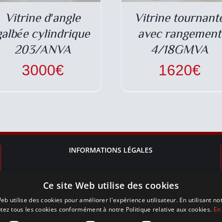
Vitrine d′angle
Vitrine tournant
galbée cylindrique
avec rangement
203/ANVA
4/18GMVA
3000
€
1620
€
INFORMATIONS LÉGALES
Mentions légales
Ce site Web utilise des cookies
Conditions Générales d’Utilisation du site
eb utilise des cookies pour améliorer l'expérience utilisateur. En utilisant no
vitrineavenue.com
tez tous les cookies conformément à notre Politique relative aux cookies.
En 
Conditions Générales de Vente