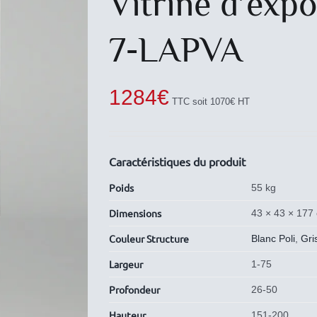
Vitrine d′expo
7-LAPVA
1284
€
TTC soit 1070€ HT
Caractéristiques du produit
Poids
55 kg
Dimensions
43 × 43 × 177
Couleur Structure
Blanc Poli
,
Gri
Largeur
1-75
Profondeur
26-50
Hauteur
151-200