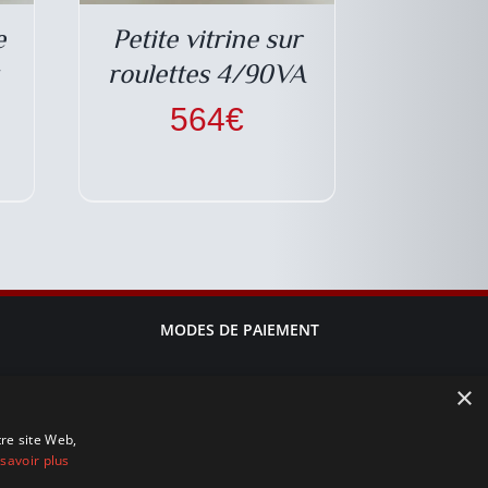
e
Petite vitrine sur
roulettes 4/90VA
564
€
MODES DE PAIEMENT
×
tre site Web,
savoir plus