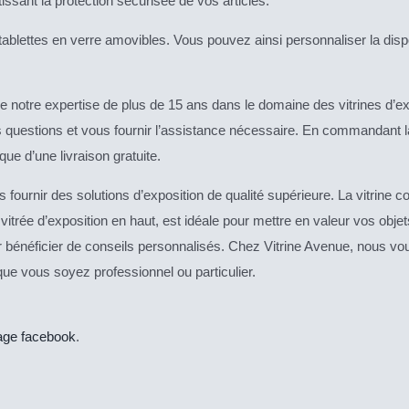
issant la protection sécurisée de vos articles.
ablettes en verre amovibles. Vous pouvez ainsi personnaliser la dispo
notre expertise de plus de 15 ans dans le domaine des vitrines d’exp
questions et vous fournir l’assistance nécessaire. En commandant la
que d’une livraison gratuite.
 fournir des solutions d’exposition de qualité supérieure. La vitrine
 vitrée d’exposition en haut, est idéale pour mettre en valeur vos obj
 bénéficier de conseils personnalisés. Chez Vitrine Avenue, nous vou
que vous soyez professionnel ou particulier.
age facebook
.
CE
CE
DESCRIPTIF
DESCRIPTIF
PRODUIT
PRO
DU PRODUIT
DU PRODUIT