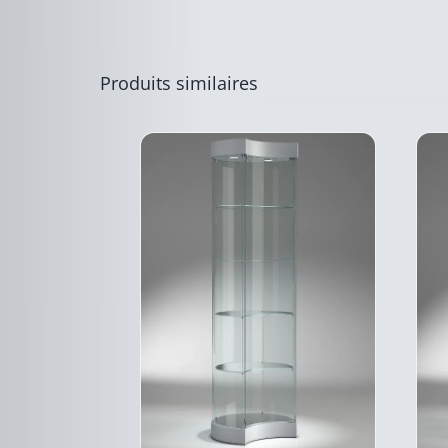
A
PLUSIEURS
VARIATIONS.
LES
OPTIONS
Produits similaires
PEUVENT
ÊTRE
CHOISIES
SUR
LA
PAGE
DU
PRODUIT