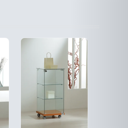
A
SIEURS
PLUSIEURS
ATIONS.
VARIATIONS.
LES
IONS
OPTIONS
VENT
PEUVENT
E
ÊTRE
SIES
CHOISIES
SUR
LA
E
PAGE
DU
DUIT
PRODUIT