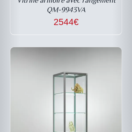
OPTIONS
PEUVENT
QM-9943VA
ÊTRE
CHOISIES
2544
€
SUR
LA
PAGE
DU
PRODUIT