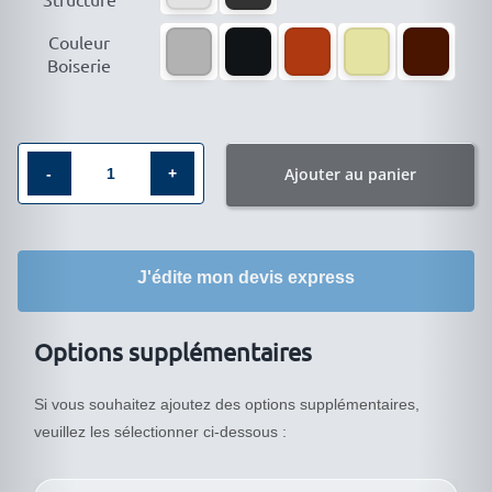

Couleur
Boiserie
Ajouter au panier
quantité
de
Vitrine
J'édite mon devis express
largeur
80cm
QM-
Options supplémentaires
7943VA
Si vous souhaitez ajoutez des options supplémentaires,
veuillez les sélectionner ci-dessous :