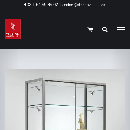
Passer
+33 1 64 95 99 02
|
contact@vitrineavenue.com
au
contenu