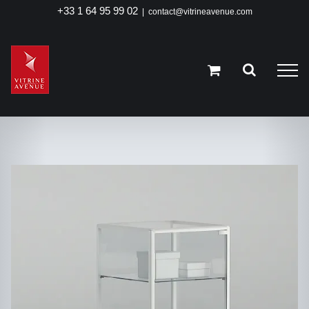
Passer
+33 1 64 95 99 02
|
contact@vitrineavenue.com
au
contenu