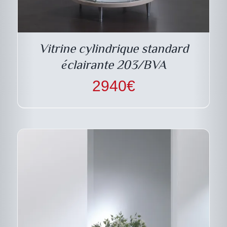
PRODUIT
PRODUIT
A
PLUSIEURS
VARIATIONS.
LES
Vitrine cylindrique standard
OPTIONS
PEUVENT
éclairante 203/BVA
ÊTRE
CHOISIES
2940
€
SUR
LA
PAGE
DU
PRODUIT