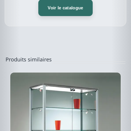
PRODUIT
PRODUIT
A
Voir le catalogue
PLUSIEURS
VARIATIONS.
LES
OPTIONS
PEUVENT
ÊTRE
CHOISIES
SUR
LA
PAGE
Produits similaires
DU
PRODUIT