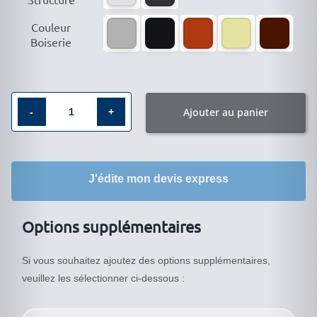

Couleur
Boiserie
Ajouter au panier
quantité
de
Vitrine
J'édite mon devis express
étanche
BM-
15542VA
Options supplémentaires
Si vous souhaitez ajoutez des options supplémentaires,
veuillez les sélectionner ci-dessous :