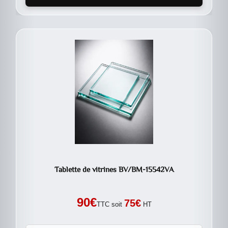
Tablette de vitrines BV/BM-15542VA
90
€
75
€
TTC soit
HT