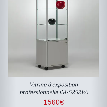
CE
DESCRIPTIF DU
PRODUIT
PRODUIT
A
PLUSIEURS
VARIATIONS.
LES
Vitrine d′exposition
OPTIONS
PEUVENT
professionnelle IM-5252VA
ÊTRE
CHOISIES
1560
€
SUR
LA