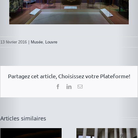
13 février 2016
|
Musée
,
Louvre
Partagez cet article, Choisissez votre Plateforme!
Facebook
LinkedIn
Email
installation vitrage
Musée de Bayeux
XXL Paris Face Tour
Eiffel
Articles similaires