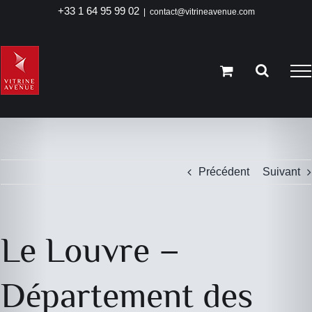
Passer
+33 1 64 95 99 02
|
contact@vitrineavenue.com
au
contenu
Précédent
Suivant
Le Louvre –
Département des